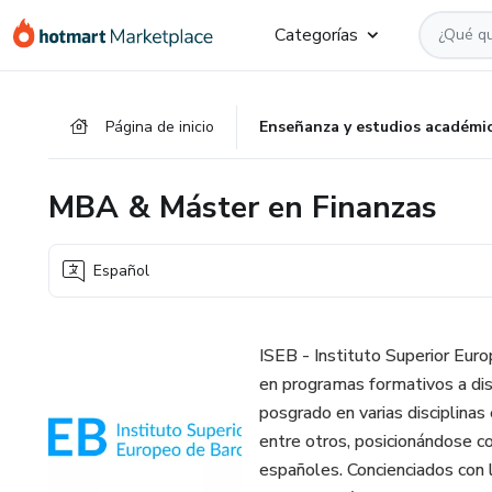
Ir
Ir
Ir
Categorías
al
a
al
contenido
la
pie
principal
página
de
Página de inicio
Enseñanza y estudios académi
de
página
pago
MBA & Máster en Finanzas
Español
ISEB - Instituto Superior Euro
en programas formativos a dist
posgrado en varias disciplinas
entre otros, posicionándose c
españoles. Concienciados con 