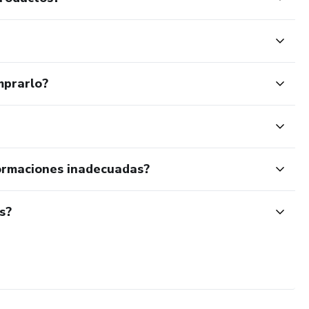
mprarlo?
ormaciones inadecuadas?
s?