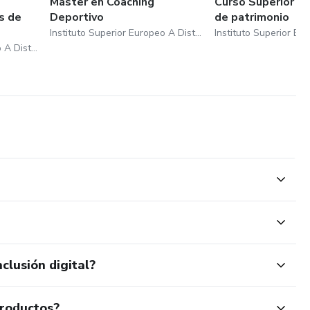
Máster en Coaching
Curso Superior e
s de
Deportivo
de patrimonio
Instituto Superior Europeo A Distancia De Barcelona S.L
Instituto Superior Europeo A Distancia De Barcelona S.L
clusión digital?
productos?