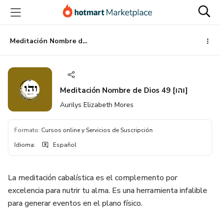
Ir
Ir
Ir
al
a
al
contenido
la
pie
principal
página
de
Meditación Nombre de Dios 49 [והו]
de
página
pago
Meditación Nombre de Dios 49 [והו]
Aurilys Elizabeth Mores
Formato
:
Cursos online y Servicios de Suscripción
Idioma
:
Español
La meditación cabalística es el complemento por
excelencia para nutrir tu alma. Es una herramienta infalible
para generar eventos en el plano físico.