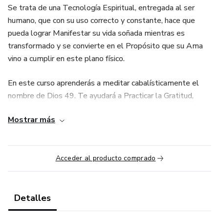
Se trata de una Tecnología Espiritual, entregada al ser
humano, que con su uso correcto y constante, hace que
pueda lograr Manifestar su vida soñada mientras es
transformado y se convierte en el Propósito que su Ama
vino a cumplir en este plano físico.
En este curso aprenderás a meditar cabalísticamente el
nombre de Dios 49. Te ayudará a Practicar la Gratitud,
Conocerás la Efectividad de la Aceptación y la Rendición y
Mostrar más
te Elevará Espiritualmente.
Acceder al producto comprado
Detalles