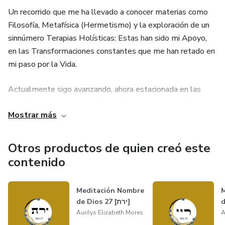
Un recorrido que me ha llevado a conocer materias como
Filosofía, Metafísica (Hermetismo) y la exploración de un
sinnúmero Terapias Holísticas: Estas han sido mi Apoyo,
en las Transformaciones constantes que me han retado en
mi paso por la Vida.
Actualmente sigo avanzando, ahora estacionada en las
enseñanzas a Luz de la Kabbalah, que me encontró por
Mostrar más
primera vez en el año 2012, y de manera comprometida en
el año 2018, y desde entonces
Otros productos de quien creó este
me acompaña, siendo el principal alimento que me
contenido
fortalece a Nivel de Alma.
Meditación Nombre
M
Es por eso, que he sigo Guiada a compartir las Practicas
de Dios 27 [ירת]
Cotidianas más Significativas, esas que realmente me han
Aurilys Elizabeth Mores
A
hecho Vivir las Experiencias más Grandiosas y