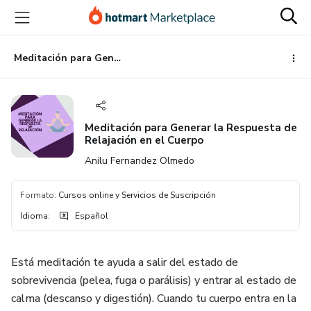
Ir
Ir
Ir
al
a
al
contenido
la
pie
principal
página
de
Meditación para Generar la Respuesta de Relajación en el Cuerpo
de
página
pago
Meditación para Generar la Respuesta de
Relajación en el Cuerpo
Anilu Fernandez Olmedo
Formato
:
Cursos online y Servicios de Suscripción
Idioma
:
Español
Está meditación te ayuda a salir del estado de
sobrevivencia (pelea, fuga o parálisis) y entrar al estado de
calma (descanso y digestión). Cuando tu cuerpo entra en la