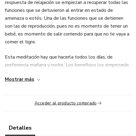
respuesta de relajación se empiezan a recuperar todas las
funciones que se detuvieron al entrar en estado de
amenaza o estés. Una de las funciones que se detienen
son las de reproducción, pues no es momento de tener un
bebé, es momento de salir corriendo para que no te vaya a
comer el tigre.
Esta meditación hay que hacerla todos los días, de
preferencia mañana y noche. Los beneficios los empezarás
a notar más allá de los minutos que estés haciendo está
Mostrar más
meditación, se empezarán a extender a tu día a día.
Al lo largo de la meditación voy haciendo descargas
Acceder al producto comprado
energéticas, que son nuevas posibilidades neuronales para
tu subconsciente.
Los programas que más que duplican tus probabilidades de
Detalles
quedar embarazada incluyen que tu cuerpo esté en estado