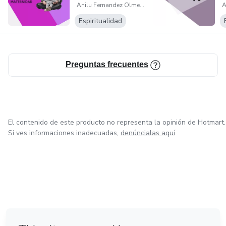
Anilu Fernandez Olmedo
Tiempo D...
t
Espiritualidad
Preguntas frecuentes
El contenido de este producto no representa la opinión de Hotmart.
Si ves informaciones inadecuadas,
denúncialas aquí
en Bogotá
en Amsterdam
en Madrid