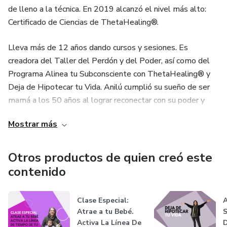
de lleno a la técnica. En 2019 alcanzó el nivel más alto:
Certificado de Ciencias de ThetaHealing®.
Lleva más de 12 años dando cursos y sesiones. Es
creadora del Taller del Perdón y del Poder, así como del
Programa Alinea tu Subconsciente con ThetaHealing® y
Deja de Hipotecar tu Vida. Anilú cumplió su sueño de ser
mamá a los 50 años al lograr reconectar con su poder y
limpiar miedos y bloqueos. Tiene el paso a paso para
Mostrar más
Alinear tu Subconsciente e Incrementar la probabilidad de
ser mamá. Hay estudios científicos que demuestran que
ser parte de un programa mente-cuerpo duplica las
Otros productos de quien creó este
probabilidades de tener éxito.
contenido
Clase Especial:
A
Atrae a tu Bebé.
S
Activa La Línea De
D