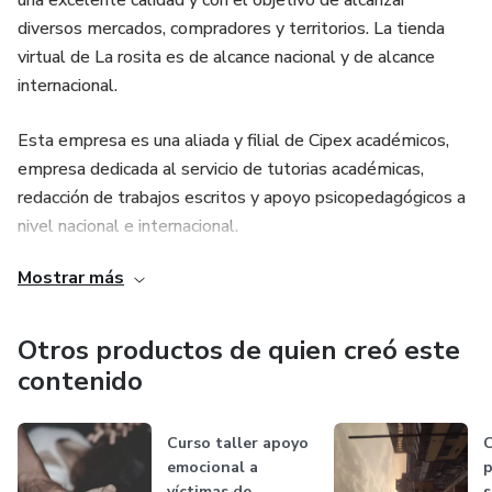
una excelente calidad y con el objetivo de alcanzar
diversos mercados, compradores y territorios. La tienda
virtual de La rosita es de alcance nacional y de alcance
internacional.
Esta empresa es una aliada y filial de Cipex académicos,
empresa dedicada al servicio de tutorias académicas,
redacción de trabajos escritos y apoyo psicopedagógicos a
nivel nacional e internacional.
Mostrar más
Otros productos de quien creó este
contenido
Curso taller apoyo
C
emocional a
p
víctimas de
s