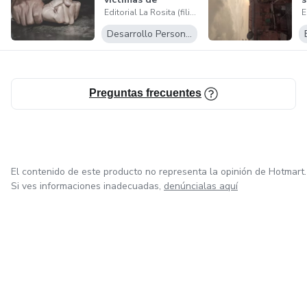
Editorial La Rosita (filial de Cipex académicos)
violencia sexual
p
Desarrollo Personal
Preguntas frecuentes
El contenido de este producto no representa la opinión de Hotmart.
Si ves informaciones inadecuadas,
denúncialas aquí
en Ciudad de México
en Bogotá
en Amsterdam
en Madrid