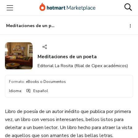
Ir
Ir
Ir
al
a
al
contenido
la
pie
principal
página
de
Meditaciones de un poeta
de
página
pago
Meditaciones de un poeta
Editorial La Rosita (filial de Cipex académicos)
Formato
:
eBooks o Documentos
Idioma
:
Español
Libro de poesía de un autor inédito que publica por primera
vez, un libro con versos interesantes, bellos listos para
deleitar a un buen lector. Un libro hecho para atraer la vista
de aquellos que son amantes de las bellas letras.