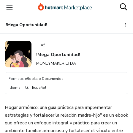
Ir
Ir
Ir
al
a
al
contenido
la
pie
principal
página
de
!Mega Oportunidad!
de
página
pago
!Mega Oportunidad!
MONEYMAKER LTDA
Formato
:
eBooks o Documentos
Idioma
:
Español
Hogar armónico: una guía práctica para implementar
estrategias y fortalecer la relación madre-hijo" es un ebook
que ofrece un enfoque integral y práctico para crear un
ambiente familiar armonioso y fortalecer el vínculo entre