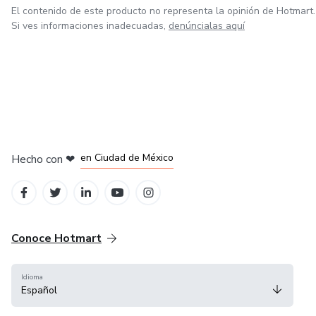
El contenido de este producto no representa la opinión de Hotmart.
Si ves informaciones inadecuadas,
denúncialas aquí
en Bogotá
en Amsterdam
en Madrid
en Ciudad de México
Hecho con
❤
en Belo Horizonte
Conoce Hotmart
Idioma
Español