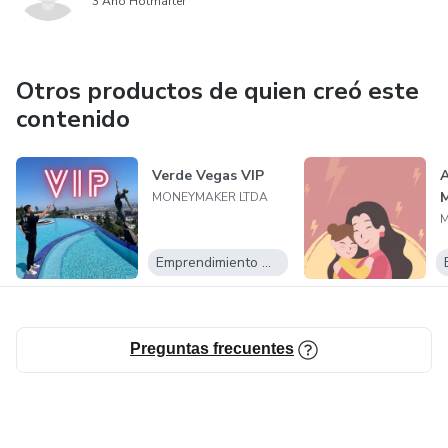
3 Año Hotmarter
Otros productos de quien creó este
contenido
Verde Vegas VIP
A
M
MONEYMAKER LTDA
M
Emprendimiento Digital
Preguntas frecuentes