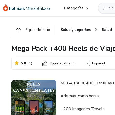
Ir
Ir
Ir
Categorías
al
a
al
contenido
la
pie
principal
página
de
Página de inicio
Salud y deportes
Salud
de
página
pago
Mega Pack +400 Reels de Viaj
5.0
(
1
)
Mejor evaluado
Español
MEGA PACK 400 Plantillas Edi
Además, como bonus:
- 200 Imágenes Travels