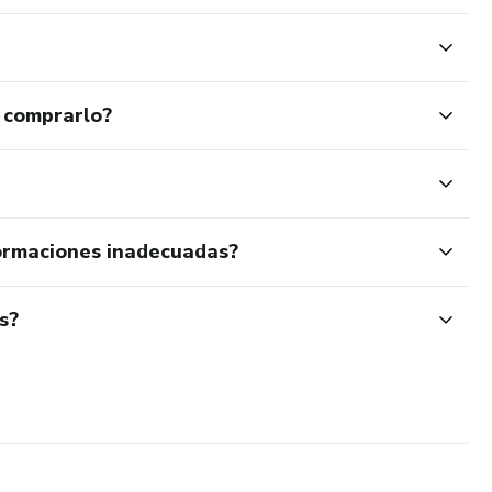
 comprarlo?
ormaciones inadecuadas?
s?