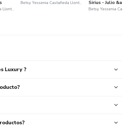
s
Sirius - Julio &am
Betsy Yessenia Castañeda Llontop
Betsy Yessenia Castañeda Llontop
s Luxury ?
roducto?
productos?