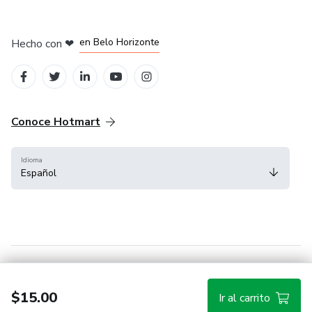
en Ciudad de México
en Bogotá
en Amsterdam
en Madrid
en Belo Horizonte
Hecho con
❤
Conoce Hotmart
Idioma
Español
FAQ
Términos
Privacidad
Cookies
$15.00
Ir al carrito