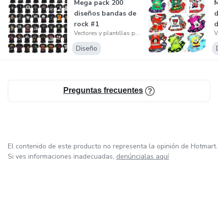
Mega pack 200
M
diseños bandas de
d
https://wa.me/message/ZO2WSGQXBDJOB1
rock #1
d
Vectores y plantillas para sublimacion
Diseño
Preguntas frecuentes
El contenido de este producto no representa la opinión de Hotmart.
Si ves informaciones inadecuadas,
denúncialas aquí