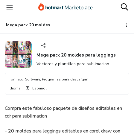
Ir
Ir
Ir
al
a
al
contenido
la
pie
principal
página
de
Mega pack 20 moldes para leggings
de
página
pago
Mega pack 20 moldes para leggings
Vectores y plantillas para sublimacion
Formato
:
Software, Programas para descargar
Idioma
:
Español
Compra este fabuloso paquete de diseños editables en
cdr para sublimacion
- 20 moldes para leggings editables en corel draw con