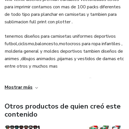
para imprimir contamos con mas de 100 packs diferentes
de todo tipo para planchar en camisetas y tambien para
sublimacion full print con plotter .
tenemos diseños para camisetas uniformes deportivos
futbol,ciclismo,baloncesto,motocross para ropa infantiles ,
molderia general y moldes deportivos tambien diseños de
animes ,dibujos animados ,pijamas y vestidos de damas etc
entre otros y muchos mas
todo nuestro catálogo de productos aquí 👇
Mostrar más
https://hotmart.com/es/club/packs-de-
sublimacion/products
Otros productos de quien creó este
contenido
cualquier duda o inquietud contactarnos a nuestro
whatsapp