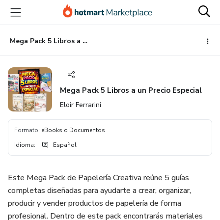
Ir
Ir
Ir
al
a
al
contenido
la
pie
principal
página
de
Mega Pack 5 Libros a un Precio Especial
de
página
pago
Mega Pack 5 Libros a un Precio Especial
Eloir Ferrarini
Formato
:
eBooks o Documentos
Idioma
:
Español
Este Mega Pack de Papelería Creativa reúne 5 guías
completas diseñadas para ayudarte a crear, organizar,
producir y vender productos de papelería de forma
profesional. Dentro de este pack encontrarás materiales