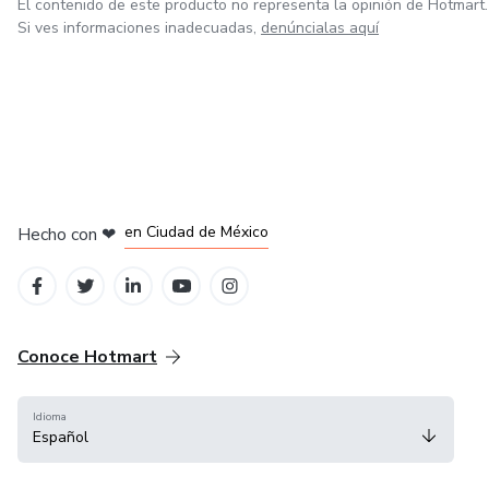
El contenido de este producto no representa la opinión de Hotmart.
Si ves informaciones inadecuadas,
denúncialas aquí
en Bogotá
en Amsterdam
en Madrid
en Ciudad de México
Hecho con
❤
en Belo Horizonte
Conoce Hotmart
Idioma
Español