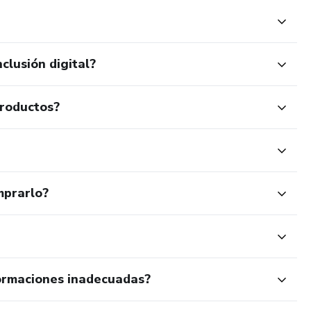
clusión digital?
productos?
mprarlo?
ormaciones inadecuadas?