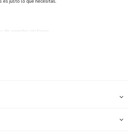
 es justo lo que necesitas.
s de agendas cristianas
 calidad
tas bíblicas
os de Agendas Cristianas
 para emprendedores novatos como para fabricantes
 y adapta los diseños para crear agendas únicas que resuenen
dades personales.