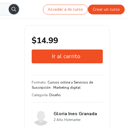
Acceder a mi curso
Crear un curso
$14.99
Ir al carrito
Garantía de 7 días
Estudia a tu manera y en cualquier
Formato
:
Cursos online y Servicios de
dispositivo
Suscripción . Marketing digital
Categoría
:
Diseño
Gloria Ines Granada
2 Año Hotmarter