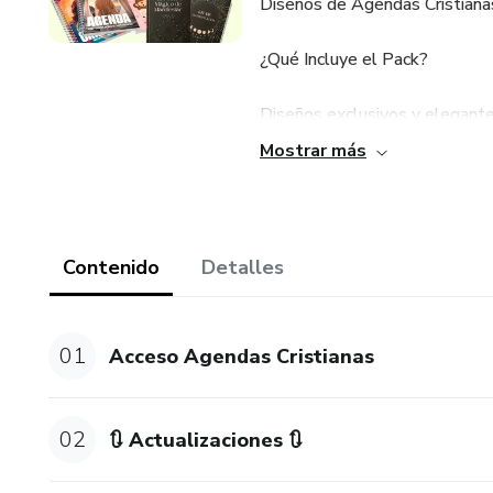
Diseños de Agendas Cristianas
¿Qué Incluye el Pack?
Diseños exclusivos y elegante
Mostrar más
Plantillas imprimibles de alta
Motivadores devocionales y ci
Contenido
Detalles
Beneficios del Pack de Diseñ
Fácil de usar: Perfecto tanto
01
Acceso Agendas Cristianas
experimentados.
Personalización total: Ajusta
02
🔃 Actualizaciones 🔃
con tu audiencia o tus necesi