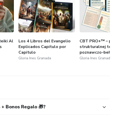
eiki Al
Los 4 Libros del Evangelio
CBT PRO+™ – pro
s
Explicados Capitulo por
strukturalnej tera
Capitulo
poznawczo-behawi
Gloria Ines Granada
Gloria Ines Granada
 + Bonos Regalo 🎁?