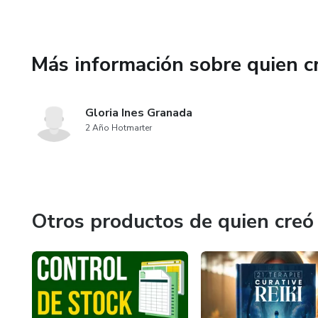
Ahorra tiempo y esfuerzo: Con 
y en hacer crecer tu negocio.
Más información sobre quien c
Inspiración diaria: Llena tus 
proporcionando valor añadido a 
Gloria Ines Granada
2 Año Hotmarter
Otros productos de quien creó