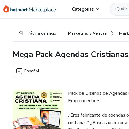
Ir
Ir
Ir
Categorías
al
a
al
contenido
la
pie
principal
página
de
Página de inicio
Marketing y Ventas
Mark
de
página
pago
Mega Pack Agendas Cristianas
Español
Pack de Diseños de Agendas Cr
Emprendedores
¿Eres fabricante de agendas o
cristianas? ¿Buscas un recurs