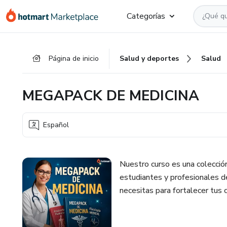
Ir
Ir
Ir
Categorías
al
a
al
contenido
la
pie
principal
página
de
Página de inicio
Salud y deportes
Salud
de
página
pago
MEGAPACK DE MEDICINA
Español
Nuestro curso es una colecció
estudiantes y profesionales 
necesitas para fortalecer tus 