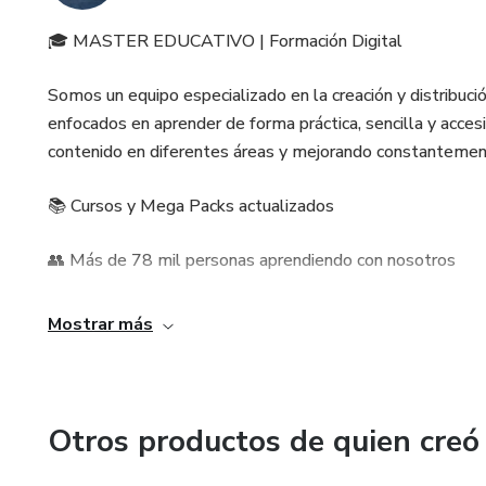
🎓 MASTER EDUCATIVO | Formación Digital
Somos un equipo especializado en la creación y distribuci
enfocados en aprender de forma práctica, sencilla y acce
contenido en diferentes áreas y mejorando constanteme
📚 Cursos y Mega Packs actualizados
👥 Más de 78 mil personas aprendiendo con nosotros
⭐ Contenido práctico, claro y fácil de aplicar
Mostrar más
🚀 Nuevos productos y recursos constantemente
Aprende a tu ritmo y sigue creciendo con Master Educativ
Otros productos de quien creó