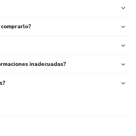
 comprarlo?
ormaciones inadecuadas?
s?