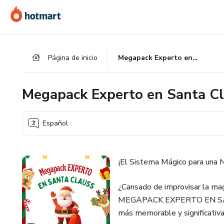
Ir
Ir
Ir
al
a
al
contenido
la
pie
principal
página
de
Página de inicio
Megapack Experto en Santa Claus
de
página
pago
Megapack Experto en Santa C
Español
¡El Sistema Mágico para una N
¿Cansado de improvisar la mag
MEGAPACK EXPERTO EN SANTA 
más memorable y significativ