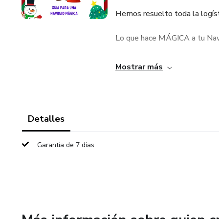
Hemos resuelto toda la logísti
Lo que hace MÁGICA a tu Nav
Este no es un simple conjunto
Mostrar más
de tu familia, todo listo para 
🌟 Foco en Valores y Legado:
Detalles
📖 Legado de la Generosidad: U
Garantía de 7 días
💭 Reflexión Familiar Navideñ
📝 Compromiso para Navidad: L
1:1:1!).
📬 La Logística Irrefutable de