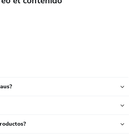
reó el contenido
special: Diseño auténtico que garantiza la credibilidad.
que los regalos se vean profesionales, como si salieran del
Niños Buenos: El documento oficial que sella el asombro.
ia:
laus?
mosos diseños para fomentar la creatividad y el tiempo
productos?