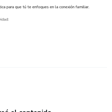
ca para que tú te enfoques en la conexión familiar.
idad:
 de documentos; es una inversión en los recuerdos y valores
imprimir y usar de inmediato.
na historia inspiradora de San Nicolás para leer en voz alta.
a: Guía para un momento de conexión profunda.
os niños escriben sus propósitos de virtud (¡La Regla
 Santa: