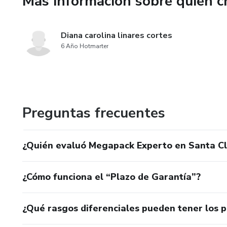
Más información sobre quien c
✉️ Cartas Mágicas y 📬 Sobre E
Diana carolina linares cortes
🏷️ Etiquetas Navideñas: Para 
6 Año Hotmarter
Polo Norte.
🌟 Certificado de la Lista de 
✨ Compromiso y Diversión Diar
Preguntas frecuentes
📅 Calendario de Adviento.
¿Quién evaluó Megapack Experto en Santa C
🎨 Páginas para Colorear: Her
tranquilo.
¿Cómo funciona el “Plazo de Garantía”?
¿Qué rasgos diferenciales pueden tener los 