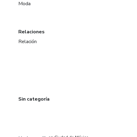
Moda
Relaciones
Relación
Sin categoría
en Bogotá
en Amsterdam
en Madrid
en Ciudad de México