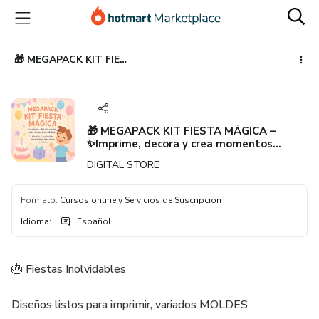
Ir
Ir
Ir
al
a
al
contenido
la
pie
principal
página
de
🎁 MEGAPACK KIT FIESTA MÁGICA – ✨Imprime, decora y crea momentos inolvidables 💖
de
página
pago
🎁 MEGAPACK KIT FIESTA MÁGICA –
✨Imprime, decora y crea momentos
inolvidables 💖
DIGITAL STORE
Formato
:
Cursos online y Servicios de Suscripción
Idioma
:
Español
🎂 Fiestas Inolvidables
Diseños listos para imprimir, variados MOLDES