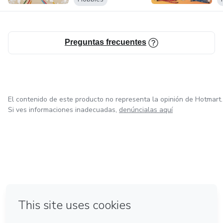
Preguntas frecuentes
El contenido de este producto no representa la opinión de Hotmart.
Si ves informaciones inadecuadas,
denúncialas aquí
en Bogotá
en Amsterdam
en Madrid
en Ciudad de México
Hecho con
❤
en Belo Horizonte