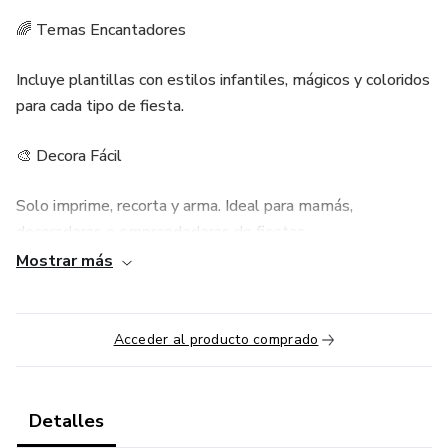
🌈 Temas Encantadores
Incluye plantillas con estilos infantiles, mágicos y coloridos
para cada tipo de fiesta.
🎨 Decora Fácil
Solo imprime, recorta y arma. Ideal para mamás,
decoradoras o emprendedoras de fiestas.
Mostrar más
💖 Hecho con Amor
Todo diseñado con cuidado para que cada detalle de tu
Acceder al producto comprado
celebración sea único y especial.
📦 Incluye:
Detalles