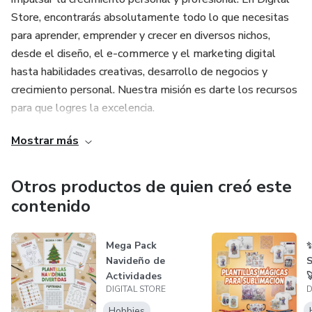
Store, encontrarás absolutamente todo lo que necesitas
para aprender, emprender y crecer en diversos nichos,
desde el diseño, el e-commerce y el marketing digital
hasta habilidades creativas, desarrollo de negocios y
crecimiento personal. Nuestra misión es darte los recursos
para que logres la excelencia.
Mostrar más
Descarga, Aprende, Triunfa. Tu próxima gran idea o
habilidad está a solo un clic, esperando para ser
descubierta.
Otros productos de quien creó este
contenido
Mega Pack
✨
Navideño de
S
Actividades

DIGITAL STORE
D
Imprimibles para
Kids
Hobbies