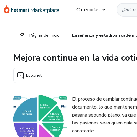
Ir
Ir
Ir
Categorías
al
a
al
contenido
la
pie
principal
página
de
Página de inicio
Enseñanza y estudios académi
de
página
pago
Mejora continua en la vida cot
Español
El proceso de cambiar continu
documento, lo que mantenemos
pasana segundo plano, ya que 
las pasiones sean quien guíe 
constante