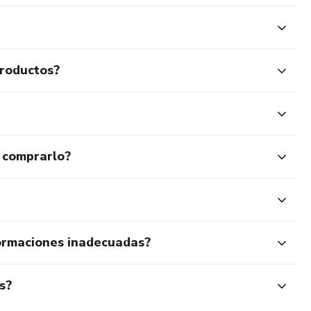
productos?
 comprarlo?
ormaciones inadecuadas?
s?