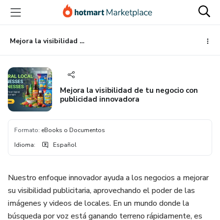
Ir
Ir
Ir
al
a
al
contenido
la
pie
principal
página
de
Mejora la visibilidad de tu negocio con publicidad innovadora
de
página
pago
Mejora la visibilidad de tu negocio con
publicidad innovadora
Formato
:
eBooks o Documentos
Idioma
:
Español
Nuestro enfoque innovador ayuda a los negocios a mejorar
su visibilidad publicitaria, aprovechando el poder de las
imágenes y videos de locales. En un mundo donde la
búsqueda por voz está ganando terreno rápidamente, es