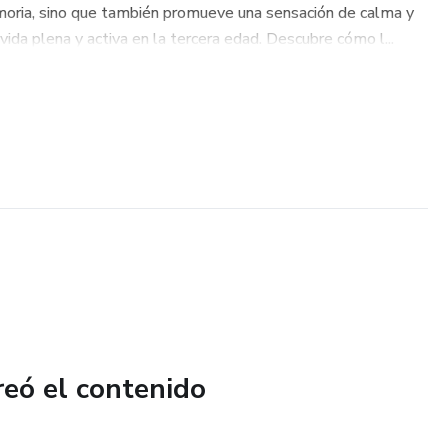
moria, sino que también promueve una sensación de calma y
 vida plena y activa en la tercera edad. Descubre cómo l...
reó el contenido