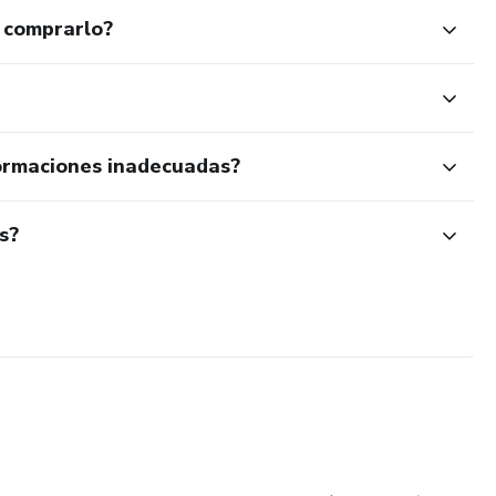
 comprarlo?
ormaciones inadecuadas?
s?