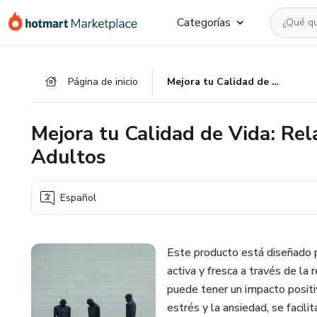
Ir
Ir
Ir
Categorías
al
a
al
contenido
la
pie
principal
página
de
Página de inicio
Mejora tu Calidad de Vida: Relajación y Apoyo a la Memoria en Adultos
de
página
pago
Mejora tu Calidad de Vida: Rel
Adultos
Español
Este producto está diseñado
activa y fresca a través de la r
puede tener un impacto positivo
estrés y la ansiedad, se facili