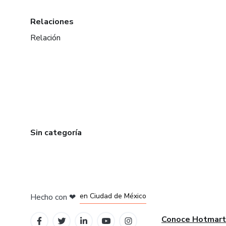
Relaciones
Relación
Sin categoría
en Bogotá
en Amsterdam
en Madrid
en Ciudad de México
Hecho con
❤
en Belo Horizonte
Conoce Hotmart