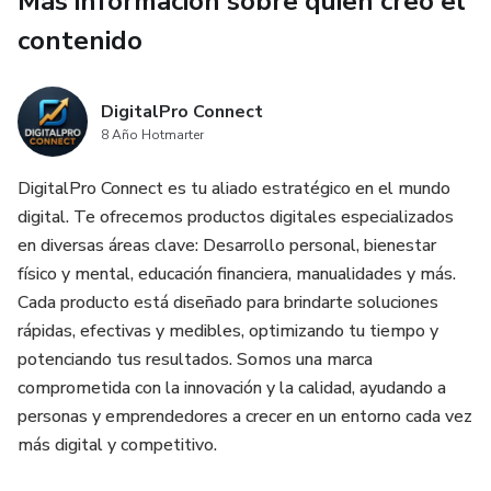
Más información sobre quien creó el
Equilibrio Emocional.
contenido
No encontrarás dietas extremas, rutinas agotadoras ni
soluciones milagrosas. Encontrarás estrategias simples,
realistas y sostenibles que podrás aplicar desde el primer
DigitalPro Connect
8 Año Hotmarter
día.
DigitalPro Connect es tu aliado estratégico en el mundo
Dentro de este ebook descubrirás:
digital. Te ofrecemos productos digitales especializados
en diversas áreas clave: Desarrollo personal, bienestar
✔ Principios de alimentación orientados a reducir procesos
físico y mental, educación financiera, manualidades y más.
inflamatorios.
Cada producto está diseñado para brindarte soluciones
rápidas, efectivas y medibles, optimizando tu tiempo y
✔ Hábitos diarios que favorecen la movilidad y el cuidado
potenciando tus resultados. Somos una marca
articular.
comprometida con la innovación y la calidad, ayudando a
✔ Ejercicios suaves y seguros adaptados a personas con
personas y emprendedores a crecer en un entorno cada vez
AR.
más digital y competitivo.