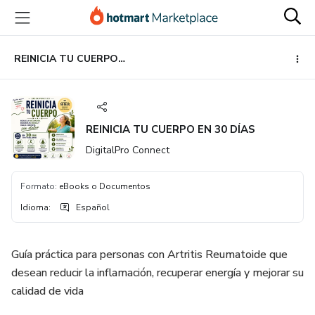
Ir
Ir
Ir
al
a
al
contenido
la
pie
principal
página
de
REINICIA TU CUERPO EN 30 DÍAS
de
página
pago
REINICIA TU CUERPO EN 30 DÍAS
DigitalPro Connect
Formato
:
eBooks o Documentos
Idioma
:
Español
Guía práctica para personas con Artritis Reumatoide que
desean reducir la inflamación, recuperar energía y mejorar su
calidad de vida