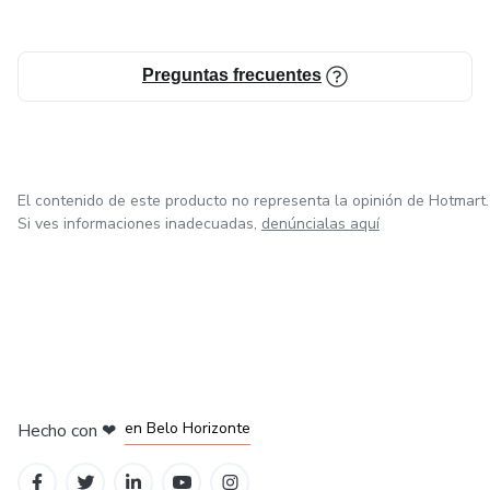
Preguntas frecuentes
El contenido de este producto no representa la opinión de Hotmart.
Si ves informaciones inadecuadas,
denúncialas aquí
en Ciudad de México
en Bogotá
en Amsterdam
en Madrid
en Belo Horizonte
Hecho con
❤