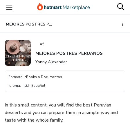
Ir
Ir
Ir
al
a
al
contenido
la
pie
principal
página
de
MEJORES POSTRES PERUANOS
de
página
pago
MEJORES POSTRES PERUANOS
Yonny Alexander
Formato
:
eBooks o Documentos
Idioma
:
Español
In this small content, you will find the best Peruvian
desserts and you can prepare them in a simple way and
taste with the whole family.