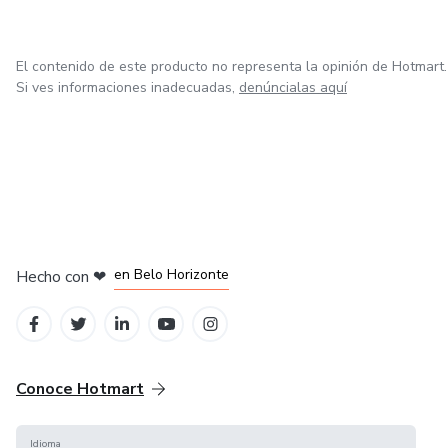
El contenido de este producto no representa la opinión de Hotmart.
Si ves informaciones inadecuadas,
denúncialas aquí
en Ciudad de México
en Bogotá
en Amsterdam
en Madrid
en Belo Horizonte
Hecho con
❤
Conoce Hotmart
Idioma