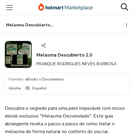
Ir
Ir
Ir
al
a
al
contenido
la
pie
principal
página
de
Melasma Descubierto 2.0
de
página
pago
Melasma Descubierto 2.0
FRANQUE RODRIGUES NEVES BARBOSA
Formato
:
eBooks o Documentos
Idioma
:
Español
Descubra o segredo para uma pele impecável com nosso
ebook exclusivo "Melasma Desvendado". Este guia
abrangente revela o passo a passo de como tratar o
melasma de forma natural no conforto do seu lar,