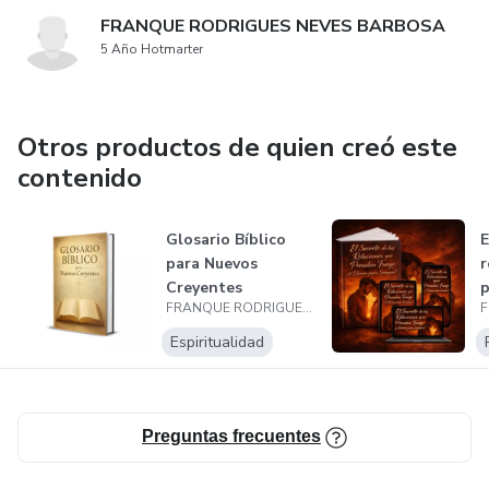
FRANQUE RODRIGUES NEVES BARBOSA
5 Año Hotmarter
Otros productos de quien creó este
contenido
Glosario Bíblico
E
para Nuevos
r
Creyentes
p
FRANQUE RODRIGUES NEVES BARBOSA
d
Espiritualidad
Preguntas frecuentes