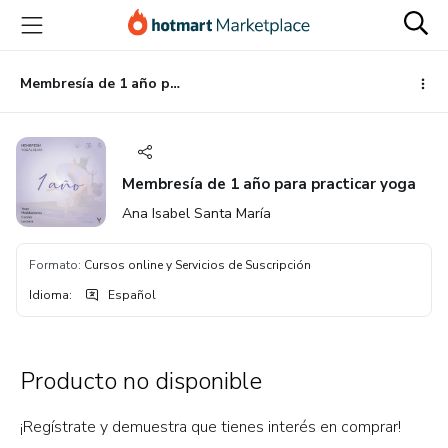
Ir
Ir
Ir
al
a
al
contenido
la
pie
principal
página
de
Membresía de 1 año para practicar yoga
de
página
pago
Membresía de 1 año para practicar yoga
Ana Isabel Santa María
Formato
:
Cursos online y Servicios de Suscripción
Idioma
:
Español
Producto no disponible
¡Regístrate y demuestra que tienes interés en comprar!