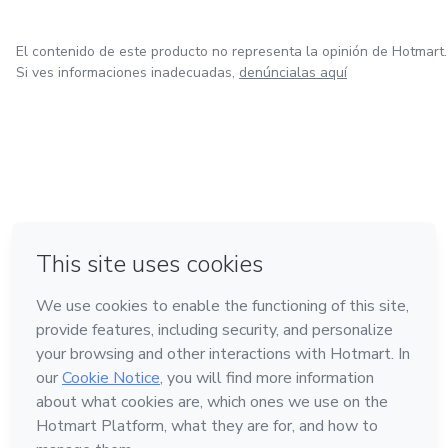
El contenido de este producto no representa la opinión de Hotmart.
Si ves informaciones inadecuadas,
denúncialas aquí
en Bogotá
en Amsterdam
en Madrid
en Ciudad de México
Hecho con
❤
en Belo Horizonte
Conoce Hotmart
Idioma
Español