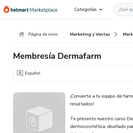
Ir
Ir
Ir
Categorías
al
a
al
contenido
la
pie
principal
página
de
Página de inicio
Marketing y Ventas
Mark
de
página
pago
Membresía Dermafarm
Español
¡Convierte a tu equipo de fa
resultados!
Te presento nuestro curso De
dermocosmética, diseñado par