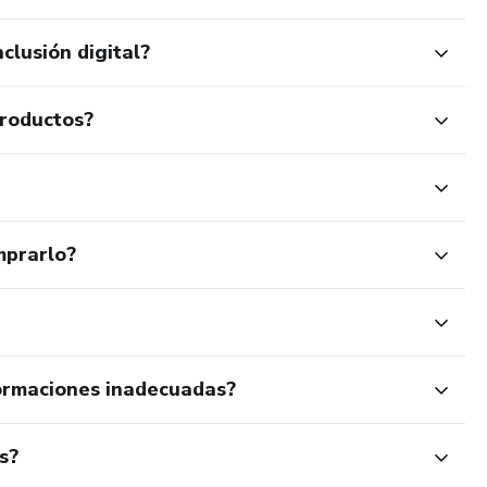
clusión digital?
productos?
mprarlo?
ormaciones inadecuadas?
s?