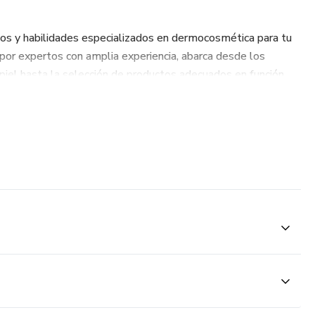
os y habilidades especializados en dermocosmética para tu
 por expertos con amplia experiencia, abarca desde los
 piel hasta la selección de productos adecuados en función
a sólida y aplicación práctica. A través de presentaciones
 ejercicios, tus empleados aprenderán a asesorar a los
oductos dermocosméticos.
apaz de aplicar de inmediato los conocimientos adquiridos,
nfianza del cliente y el crecimiento de tu negocio.
de horarios y ubicaciones, adaptándonos a tus necesidades.
el curso según tus objetivos.
cha la creciente demanda de dermocosmética!