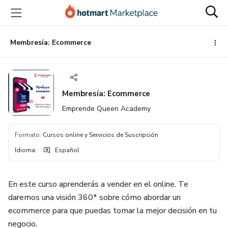
Ir
Ir
Ir
al
a
al
contenido
la
pie
principal
página
de
Membresía: Ecommerce
de
página
pago
Membresía: Ecommerce
Emprende Queen Academy
Formato
:
Cursos online y Servicios de Suscripción
Idioma
:
Español
En este curso aprenderás a vender en el online. Te
daremos una visión 360* sobre cómo abordar un
ecommerce para que puedas tomar la mejor decisión en tu
negocio.