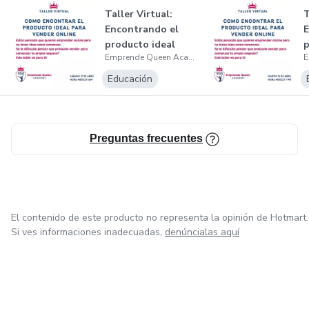
Taller Virtual:
T
Encontrando el
E
producto ideal
p
Emprende Queen Academy
para vender on...
p
Educación
Preguntas frecuentes
El contenido de este producto no representa la opinión de Hotmart.
Si ves informaciones inadecuadas,
denúncialas aquí