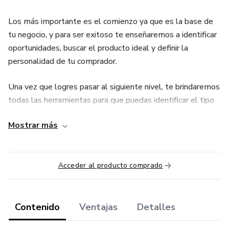
Los más importante es el comienzo ya que es la base de
tu negocio, y para ser exitoso te enseñaremos a identificar
oportunidades, buscar el producto ideal y definir la
personalidad de tu comprador.
Una vez que logres pasar al siguiente nivel, te brindaremos
todas las herramientas para que puedas identificar el tipo
de ecommerce que quieres comenzar. Hablaremos sobre
Mostrar más
estrategias comerciales en el mundo online, publicidad,
redes sociales para difundir tu negocio y cómo armar una
base de datos sólida de potenciales clientes y en base a
Acceder al producto comprado
ello realizar campañas de email marketing.
El ecommerce crece a pasos agigantados cada día, y la
capacitación es primordial para lograr el éxito.
Contenido
Ventajas
Detalles