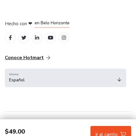
en Ciudad de México
en Bogotá
en Amsterdam
en Madrid
en Belo Horizonte
Hecho con
❤
Conoce Hotmart
Idioma
Español
FAQ
Términos
Privacidad
Cookies
$49.00
Ir al carrito