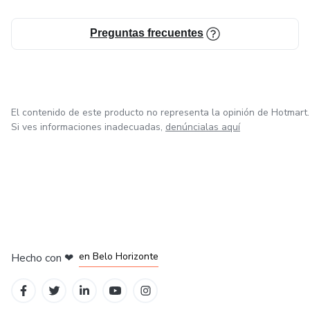
Preguntas frecuentes
El contenido de este producto no representa la opinión de Hotmart.
Si ves informaciones inadecuadas,
denúncialas aquí
en Ciudad de México
en Bogotá
en Amsterdam
en Madrid
en Belo Horizonte
Hecho con
❤