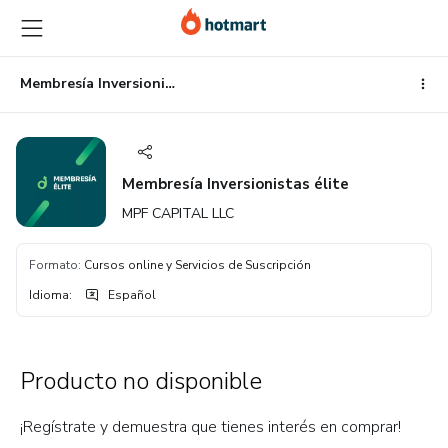
Ir
Ir
Ir
al
a
al
contenido
la
pie
principal
página
de
Membresía Inversionistas élite
de
página
pago
Membresía Inversionistas élite
MPF CAPITAL LLC
Formato
:
Cursos online y Servicios de Suscripción
Idioma
:
Español
Producto no disponible
¡Regístrate y demuestra que tienes interés en comprar!