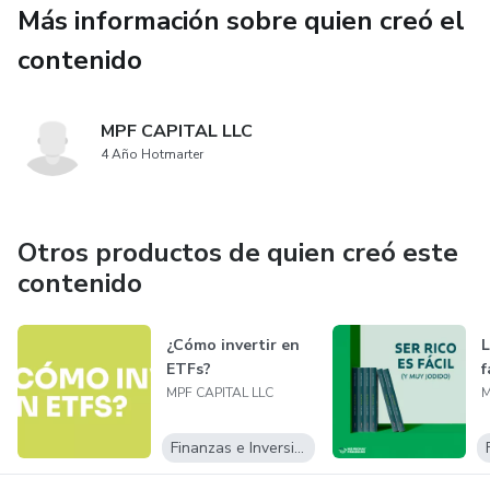
Más información sobre quien creó el
contenido
MPF CAPITAL LLC
4 Año Hotmarter
Otros productos de quien creó este
contenido
¿Cómo invertir en
L
ETFs?
f
MPF CAPITAL LLC
M
Finanzas e Inversiones