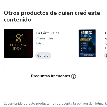
Otros productos de quien creó este
contenido
La Fórmula del
H
Clima Ideal
q
t
Lets br
L
General
Preguntas frecuentes
El contenido de este producto no representa la opinión de Hotmart.