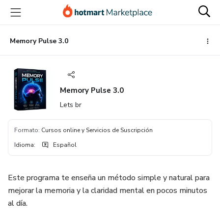
Ir
Ir
Ir
al
a
al
contenido
la
pie
principal
página
de
Memory Pulse 3.0
de
página
pago
Memory Pulse 3.0
Lets br
Formato
:
Cursos online y Servicios de Suscripción
Idioma
:
Español
Este programa te enseña un método simple y natural para
mejorar la memoria y la claridad mental en pocos minutos
al día.