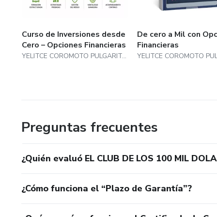
Revisamos operaciones correg
energía con la abundancia.
Curso de Inversiones desde
De cero a Mil con Op
Porque el éxito no solo se co
Cero – Opciones Financieras
Financieras
YELITCE COROMOTO PULGARITO PALENCIA
✨ Este no es solo un program
Es el inicio oficial de una com
propósito y acción.
Preguntas frecuentes
Aquí no venimos a probar suer
venimos a hacer caja con estra
¿Quién evaluó EL CLUB DE LOS 100 MIL DOL
Cada sesión es una oportunida
¿Cómo funciona el “Plazo de Garantía”?
Cada error, una lección.