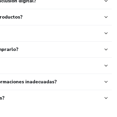
clusión digital?
 sí se puede cuando se hace con propósito.
para crecer aprender y accionar.
productos?
sesiones en vivo y comunidad desde el primer día.
jarnos cuando desees se hace directamente con Hotmart.
mprarlo?
ormaciones inadecuadas?
s?