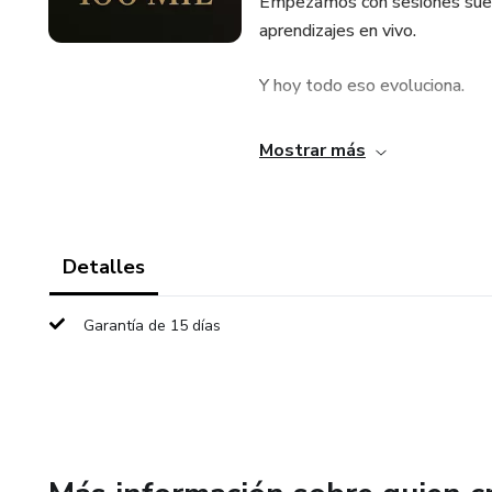
Empezamos con sesiones suelt
aprendizajes en vivo.
Y hoy todo eso evoluciona.
No es un curso.
Mostrar más
No es contenido que dejas olv
Es acompañamiento real, con s
Detalles
🚀 ¿Qué vas a lograr dentro 
Garantía de 15 días
• Vas a aprender a leer el mer
• Vas a empezar a operar con p
• Vas a desarrollar una rutina