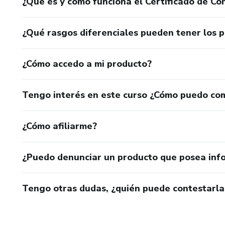
¿Qué es y cómo funciona el Certificado de Con
Cada logro, una prueba de que
🎯 La Membresía es tu espacio 
¿Qué rasgos diferenciales pueden tener los 
Acceso exclusivo a mentoría, 
¿Cómo accedo a mi producto?
Sin Permanencia no puedes de
Tengo interés en este curso ¿Cómo puedo co
¿Cómo afiliarme?
¿Puedo denunciar un producto que posea inf
Tengo otras dudas, ¿quién puede contestarla