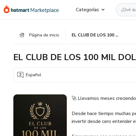
Ir
Ir
Ir
Categorías
al
a
al
contenido
la
pie
principal
página
de
Página de inicio
EL CLUB DE LOS 100 MIL DOLARES
de
página
pago
EL CLUB DE LOS 100 MIL DO
Español
🚀 Llevamos meses creciendo 
Desde hace tiempo muchas pe
invertir desde cero entender 