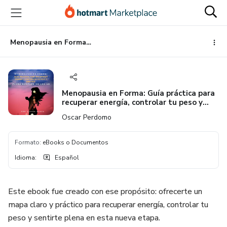
Ir
Ir
Ir
al
a
al
contenido
la
pie
principal
página
de
Menopausia en Forma: Guía práctica para recuperar energía, controlar tu peso y sentirte plena después de los 40
de
página
pago
Menopausia en Forma: Guía práctica para
recuperar energía, controlar tu peso y
sentirte plena después de los 40
Oscar Perdomo
Formato
:
eBooks o Documentos
Idioma
:
Español
Este ebook fue creado con ese propósito: ofrecerte un
mapa claro y práctico para recuperar energía, controlar tu
peso y sentirte plena en esta nueva etapa.