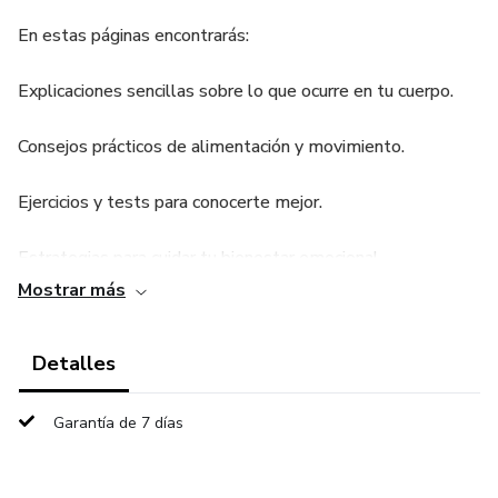
En estas páginas encontrarás:
Explicaciones sencillas sobre lo que ocurre en tu cuerpo.
Consejos prácticos de alimentación y movimiento.
Ejercicios y tests para conocerte mejor.
Estrategias para cuidar tu bienestar emocional.
Mostrar más
Un plan de acción que podrás aplicar de inmediato.
Detalles
Además, a lo largo del camino descubrirás herramientas
naturales que pueden potenciar tu proceso.
Garantía de 7 días