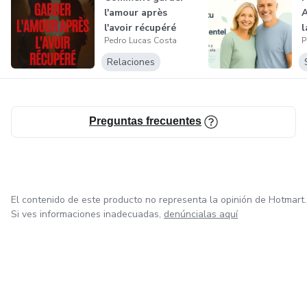
l'amour après
A
l'avoir récupéré
l
Pedro Lucas Costa
P
t
Relaciones
Preguntas frecuentes
El contenido de este producto no representa la opinión de Hotmart.
Si ves informaciones inadecuadas,
denúncialas aquí