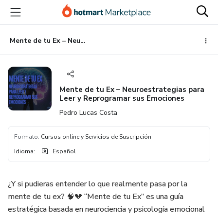
Ir
Ir
Ir
al
a
al
contenido
la
pie
principal
página
de
Mente de tu Ex – Neuroestrategias para Leer y Reprogramar sus Emociones
de
página
pago
Mente de tu Ex – Neuroestrategias para
Leer y Reprogramar sus Emociones
Pedro Lucas Costa
Formato
:
Cursos online y Servicios de Suscripción
Idioma
:
Español
¿Y si pudieras entender lo que realmente pasa por la
mente de tu ex? 🧠💔 “Mente de tu Ex” es una guía
estratégica basada en neurociencia y psicología emocional