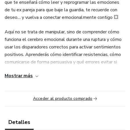
que te enseñará cómo leer y reprogramar las emociones
de tu ex pareja para que baje la guardia, te recuerde con
deseo… y vuelva a conectar emocionalmente contigo 💥
Aquí no se trata de manipular, sino de comprender cómo
funciona el cerebro emocional durante una ruptura y cómo
usar los disparadores correctos para activar sentimientos
positivos. Aprenderás cómo identificar resistencias, cómo
comunicarse de forma persuasiva y qué errores evitar si
deseas una reconquista definitiva.
Mostrar más
Incluye técnicas de espejo emocional, reencuadre de
recuerdos y cómo utilizar el lenguaje subconsciente para
Acceder al producto comprado
plantar una nueva imagen tuya en su mente. Si tu ex está
frío, indiferente o confundido, este material es para ti.
📌 Domina el arte de comunicarte con el inconsciente y
Detalles
transforma una negativa en una nueva oportunidad.