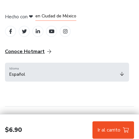
en Bogotá
en Amsterdam
en Madrid
en Ciudad de México
Hecho con
❤
en Belo Horizonte
Conoce Hotmart
Idioma
Español
FAQ
Términos
Privacidad
Cookies
$6.90
Ir al carrito
Hotmart — 2011-2026 © Todos los derechos reservados.