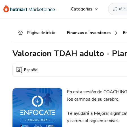
Ir
Ir
Ir
Categorías
al
a
al
contenido
la
pie
principal
página
de
Página de inicio
Finanzas e Inversiones
E
de
página
pago
Valoracion TDAH adulto - Plan
Español
En esta sesión de COACHING, t
los caminos de su cerebro.
Te ayudaré a Mejorar significat
y carrera al siguiente nivel.