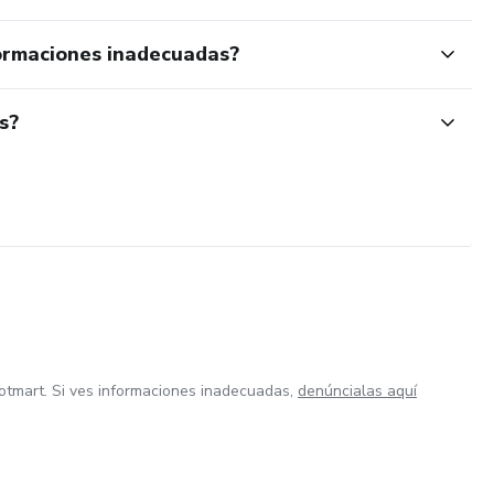
ormaciones inadecuadas?
s?
otmart. Si ves informaciones inadecuadas,
denúncialas aquí