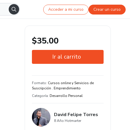
Acceder a mi curso
Crear un curso
$35.00
Ir al carrito
Garantía de 7 días
Estudia a tu manera y en cualquier
Formato
:
Cursos online y Servicios de
dispositivo
Suscripción . Emprendimiento
Categoría
:
Desarrollo Personal
David Felipe Torres
8 Año Hotmarter