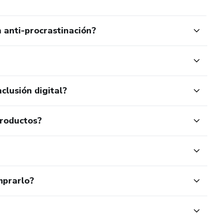
 anti-procrastinación?
clusión digital?
productos?
mprarlo?