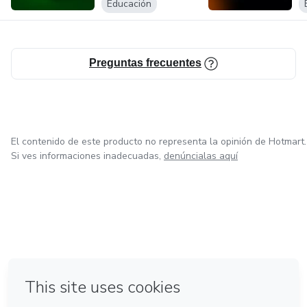
Educación
Preguntas frecuentes
El contenido de este producto no representa la opinión de Hotmart.
Si ves informaciones inadecuadas,
denúncialas aquí
en Bogotá
en Amsterdam
en Madrid
en Ciudad de México
Hecho con
❤
en Belo Horizonte