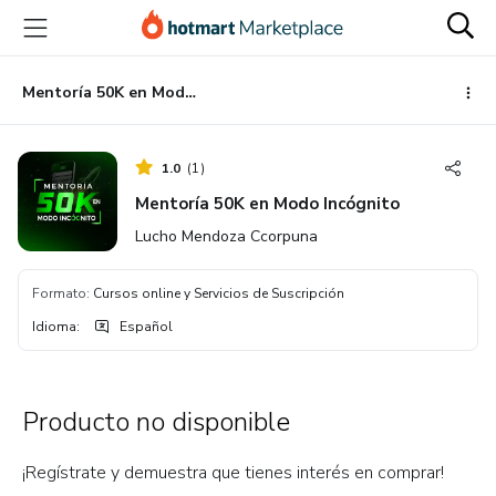
Ir
Ir
Ir
al
a
al
contenido
la
pie
principal
página
de
Mentoría 50K en Modo Incógnito
de
página
pago
1.0
(
1
)
Mentoría 50K en Modo Incógnito
Lucho Mendoza Ccorpuna
Formato
:
Cursos online y Servicios de Suscripción
Idioma
:
Español
Producto no disponible
¡Regístrate y demuestra que tienes interés en comprar!