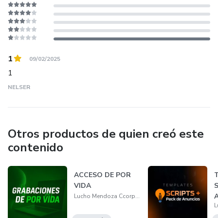
1
09/02/2025
1
NELSER
Otros productos de quien creó este
contenido
ACCESO DE POR
T
VIDA
S
A
Lucho Mendoza Ccorpuna