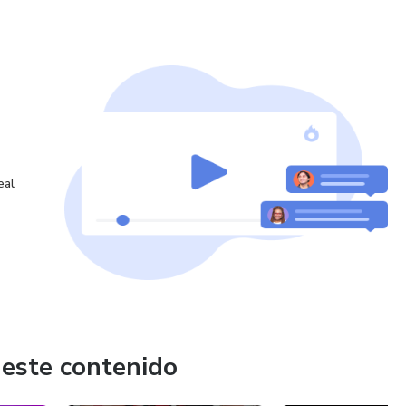
nsformarla de ordinaria, a extraordinaria..
eal
o
 este contenido