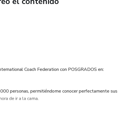
reó el contenido
 International Coach Federation con POSGRADOS en:
.000 personas, permitiéndome conocer perfectamente sus
ora de ir a la cama.
la habías visto y te abras a un nuevo mundo de infinito