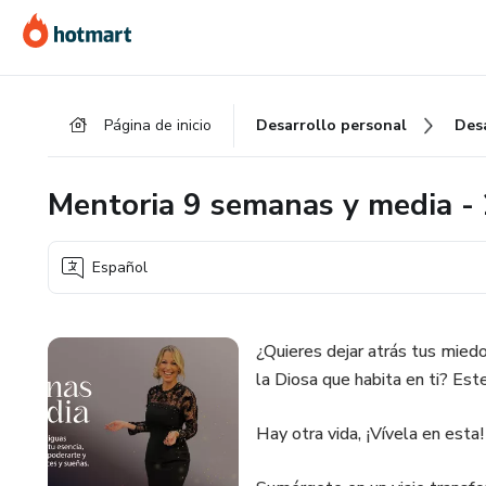
Ir
Ir
Ir
al
a
al
contenido
la
pie
principal
página
de
Página de inicio
Desarrollo personal
Des
de
página
pago
Mentoria 9 semanas y media - 
Español
¿Quieres dejar atrás tus miedo
la Diosa que habita en ti? Este
Hay otra vida, ¡Vívela en esta!