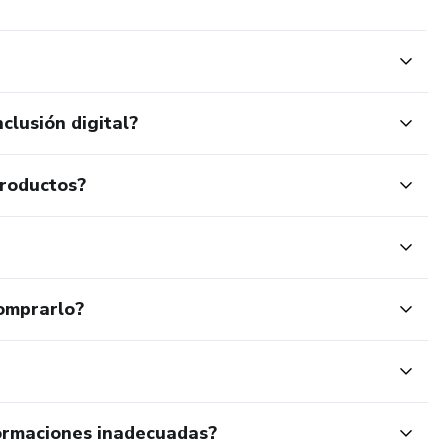
clusión digital?
productos?
omprarlo?
ormaciones inadecuadas?