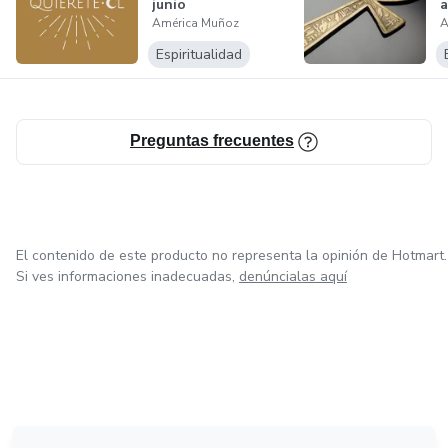
junio
a
América Muñoz
A
Espiritualidad
Preguntas frecuentes
El contenido de este producto no representa la opinión de Hotmart.
Si ves informaciones inadecuadas,
denúncialas aquí
en Amsterdam
en Madrid