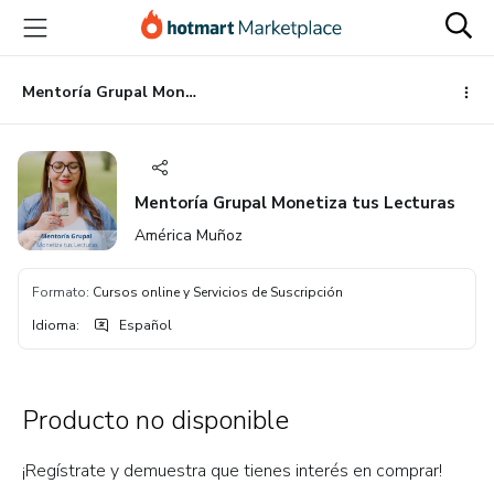
Ir
Ir
Ir
al
a
al
contenido
la
pie
principal
página
de
Mentoría Grupal Monetiza tus Lecturas
de
página
pago
Mentoría Grupal Monetiza tus Lecturas
América Muñoz
Formato
:
Cursos online y Servicios de Suscripción
Idioma
:
Español
Producto no disponible
¡Regístrate y demuestra que tienes interés en comprar!