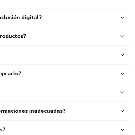
clusión digital?
productos?
mprarlo?
ormaciones inadecuadas?
s?