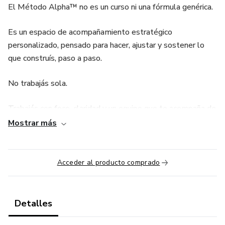
El Método Alpha™ no es un curso ni una fórmula genérica.
Es un espacio de acompañamiento estratégico
personalizado, pensado para hacer, ajustar y sostener lo
que construís, paso a paso.
No trabajás sola.
Trabajás con foco, claridad y un equipo que te acompaña de
cerca para que avances sin dispersarte y consigas
Mostrar más
resultados medibles.
Incluye:
Acceder al producto comprado
- Plan de acción de 12 semanas, diseñado a partir de tu
punto de partida, tus objetivos reales y el ritmo que
Detalles
necesitás sostener.