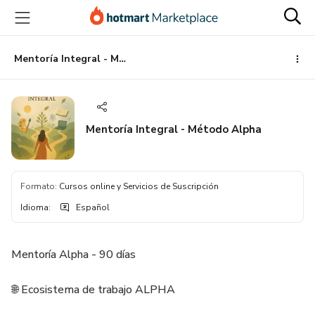
Ir
Ir
Ir
al
a
al
contenido
la
pie
principal
página
de
Mentoría Integral - Método Alpha
de
página
pago
Mentoría Integral - Método Alpha
Formato
:
Cursos online y Servicios de Suscripción
Idioma
:
Español
Mentoría Alpha - 90 días
🌐 Ecosistema de trabajo ALPHA