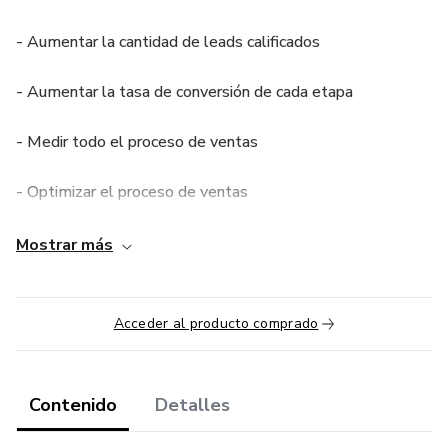
- Aumentar la cantidad de leads calificados
- Aumentar la tasa de conversión de cada etapa
- Medir todo el proceso de ventas
- Optimizar el proceso de ventas
- Validar el Product-Market-Fit
Mostrar más
- Mostrar un modelo claro y confiable a inversionistas.
Acceder al producto comprado
Contenido
Detalles