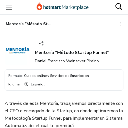
Ir
Ir
Ir
al
a
al
contenido
la
pie
principal
página
de
Mentoría "Método Startup Funnel"
de
página
pago
Mentoría "Método Startup Funnel"
Daniel Francisco Weinacker Piraino
Formato
:
Cursos online y Servicios de Suscripción
Idioma
:
Español
A través de esta Mentoría, trabajaremos directamente con
el CEO o encargado de la Startup, en donde aplicaremos la
Metodología Startup Funnel para implementar un Sistema
Automatizado, el cual te permitirá: