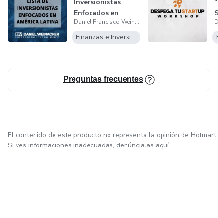
Inversionistas
"
Enfocados en
S
Daniel Francisco Weinacker Piraino
América Latina
5
P
Finanzas e Inversiones
Preguntas frecuentes
El contenido de este producto no representa la opinión de Hotmart.
Si ves informaciones inadecuadas,
denúncialas aquí