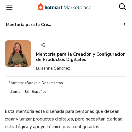
Ir
Ir
Ir
al
a
al
contenido
la
pie
principal
página
de
Mentoría para la Creación y Configuración de Productos Digitales
de
página
pago
Mentoría para la Creación y Configuración
de Productos Digitales
Luisanna Sánchez
Formato
:
eBooks o Documentos
Idioma
:
Español
Esta mentoría está diseñada para personas que desean
crear y lanzar productos digitales, pero necesitan claridad
estratégica y apoyo técnico para configurarlos