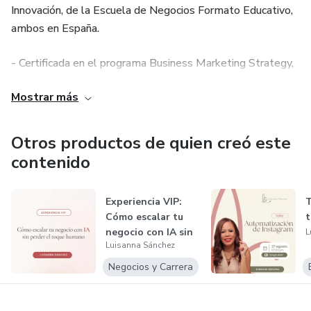
Innovación, de la Escuela de Negocios Formato Educativo,
ambos en España.
- Certificada en el programa Business Marketing Strategy,
de Florida Global University, Estados Unidos.
Mostrar más
- Mentora del programa WISE Latinoamérica para
República Dominicana.
Otros productos de quien creó este
contenido
- Columnista en la revista elDinero Mujer.
Experiencia VIP:
T
Cómo escalar tu
t
negocio con IA sin
L
Luisanna Sánchez
perder e...
Negocios y Carrera