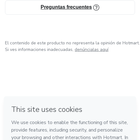
Preguntas frecuentes
El contenido de este producto no representa la opinión de Hotmart.
Si ves informaciones inadecuadas,
denúncialas aquí
en Ciudad de México
en Bogotá
en Amsterdam
en Madrid
en Belo Horizonte
Hecho con
❤