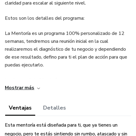
claridad para escalar al siguiente nivel.
Estos son los detalles del programa:
La Mentoría es un programa 100% personalizado de 12
semanas, tendremos una reunión inicial en la cual
realizaremos el diagnóstico de tu negocio y dependiendo
de ese resultado, defino para ti el plan de acción para que
puedas ejecutarlo.
Las bases de la Mentoría son:
Mostrar más
1. Exclusividad: Tendrás un plan diseñado exclusivamente
para atender las necesidades de tu negocio y tus objetivos.
Ventajas
Detalles
2. Propósito: Crearemos un plan de trabajo que se sienta
Esta mentoría está diseñada para ti, que ya tienes un
cómodo para ti y que puedas ejecutar con fluidez.
negocio, pero te estás sintiendo sin rumbo, atascado y sin