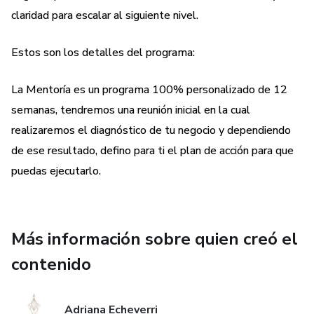
3. Esencia: Construirás un negocio desde la esencia, en
claridad para escalar al siguiente nivel.
equilibrio total con tu propósito.
Estos son los detalles del programa:
Qué lograrás en la Mentoría:
La Mentoría es un programa 100% personalizado de 12
1. Identificar e implementar las mejores estrategias de
semanas, tendremos una reunión inicial en la cual
negocios que te permitan generar conexión y ventas
realizaremos el diagnóstico de tu negocio y dependiendo
mientras te posicionas como un referente en tu nicho.
de ese resultado, defino para ti el plan de acción para que
puedas ejecutarlo.
2. Aprenderás a sostener las bases energéticas y
espirituales de tu negocio expandirlo en plenitud.
3. Tener la mentalidad correcta para ejecutar tu plan de
Más información sobre quien creó el
negocios con total autoridad y confianza.
contenido
La Mentoría Incluye:
Adriana Echeverri