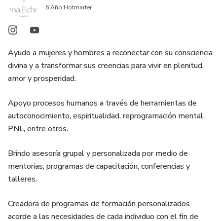
1. Diagnóstico Inicial
6 Año Hotmarter
2. Plan de trabajo personalizado adecuado a las
necesidades de tu negocio.
Ayudo a mujeres y hombres a reconectar con su consciencia
3. Actividades de implementación para que tengas avance
divina y a transformar sus creencias para vivir en plenitud,
real en tu negocio
amor y prosperidad.
4. 6 sesiones personalizadas vía Zoom de 1 hora cada una.
Apoyo procesos humanos a través de herramientas de
autoconocimiento, espiritualidad, reprogramación mental,
5. Trabajo espiritual para fortalecer la base de todo el
PNL, entre otros.
proceso.
Brindo asesoría grupal y personalizada por medio de
6. Acceso al programa Terapeuta de Éxito donde tendrás
mentorías, programas de capacitación, conferencias y
acceso a masterclass con contenido de alto valor para ti y
talleres.
tu negocio.
Creadora de programas de formación personalizados
7. Soporte exclusivo por 12 semanas vía Telegram para
acorde a las necesidades de cada individuo con el fin de