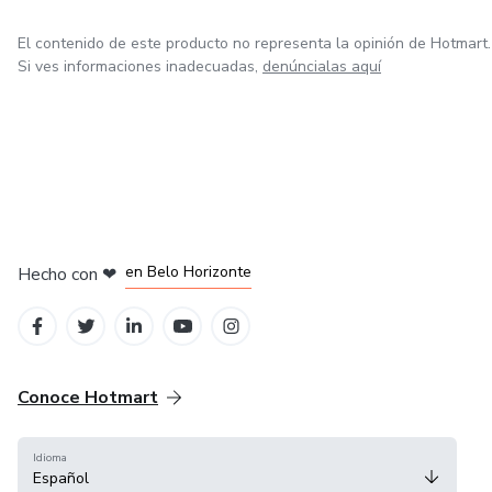
El contenido de este producto no representa la opinión de Hotmart.
Si ves informaciones inadecuadas,
denúncialas aquí
en Ciudad de México
en Bogotá
en Amsterdam
en Madrid
en Belo Horizonte
Hecho con
❤
Conoce Hotmart
Idioma
Español