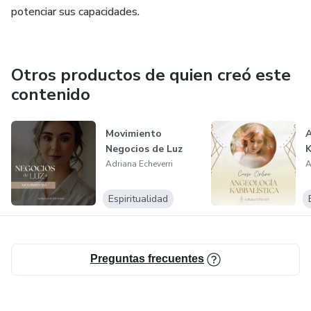
acompañar tu proceso y darte guía entre sesión y sesión.
potenciar sus capacidades.
Otros productos de quien creó este
contenido
Movimiento
A
Negocios de Luz
K
Adriana Echeverri
A
Espiritualidad
Preguntas frecuentes