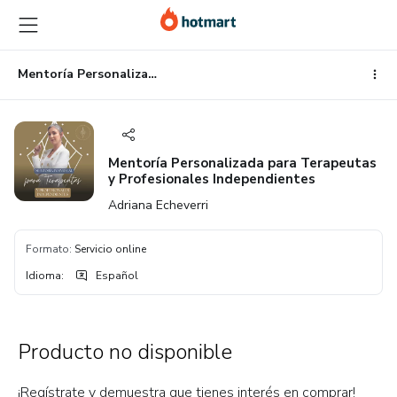
Ir
Ir
Ir
al
a
al
contenido
la
pie
principal
página
de
Mentoría Personalizada para Terapeutas y Profesionales Independientes
de
página
pago
Mentoría Personalizada para Terapeutas
y Profesionales Independientes
Adriana Echeverri
Formato
:
Servicio online
Idioma
:
Español
Producto no disponible
¡Regístrate y demuestra que tienes interés en comprar!