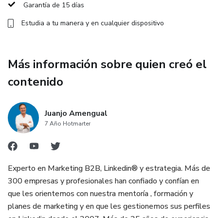
Garantía de 15 días
Tu negocio o marca necesita influenciar, clientes y
Estudia a tu manera y en cualquier dispositivo
oportunidades reales, pero:
❌ No tienes visibilidad ni autoridad ni influencia
Más información sobre quien creó el
❌ Publicas contenido, pero no genera interacción ni leads.
contenido
🔹 Solución: Te ayudo a optimizar tu marca, estrategia de
contenido y generación de contactos e influencia.
Juanjo Amengual
7 Año Hotmarter
🎯 ¿Qué incluye nuestra mentoría?
Una visión rápida que concrete :
Experto en Marketing B2B, Linkedin® y estrategia. Más de
300 empresas y profesionales han confiado y confían en
✔️ Optimización del perfiles y estrategia de
que les orientemos con nuestra mentoría , formación y
posicionamiento para que tu audiencia ideal te vea como un
planes de marketing y en que les gestionemos sus perfiles
referente.