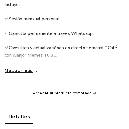
Incluye:
✅Sesión mensual personal.
✅Consulta permanente a través Whatsapp.
✅Consultas y actualizaciónes en directo semanal " Café
con Juanjo" Viernes 16:30.
Con el consultor y mentor Juanjo Amengual, experto en
Mostrar más
marketing b2b desde 1990 , director de www.b2bpro.es,
con la experiencia de haber realizado más de 1000 planes
de marketing y gestionado más de 500 perfiles
Acceder al producto comprado
profesionales y de empresa en Linkedin.
📌 Objetivo: Influenciar, captar clientes, posicionar la marca
Detalles
y crear una estrategia accionable con un plan de ruta claro.