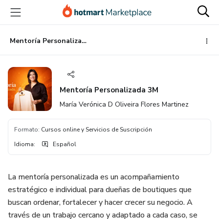
Ir
Ir
Ir
al
a
al
contenido
la
pie
principal
página
de
Mentoría Personalizada 3M
de
página
pago
Mentoría Personalizada 3M
María Verónica D Oliveira Flores Martinez
Formato
:
Cursos online y Servicios de Suscripción
Idioma
:
Español
La mentoría personalizada es un acompañamiento
estratégico e individual para dueñas de boutiques que
buscan ordenar, fortalecer y hacer crecer su negocio. A
través de un trabajo cercano y adaptado a cada caso, se