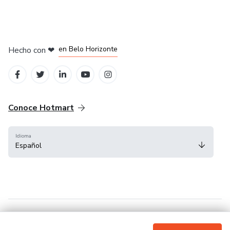
en Ciudad de México
en Bogotá
en Amsterdam
en Madrid
en Belo Horizonte
Hecho con
❤
Conoce Hotmart
Idioma
Español
FAQ
Términos
Privacidad
Cookies