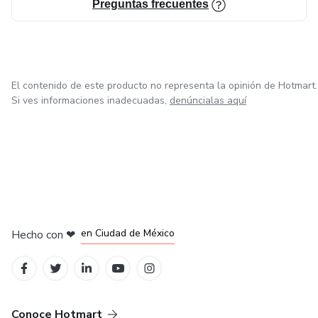
Preguntas frecuentes
El contenido de este producto no representa la opinión de Hotmart.
Si ves informaciones inadecuadas,
denúncialas aquí
en Bogotá
en Amsterdam
en Madrid
en Ciudad de México
Hecho con
❤
en Belo Horizonte
Conoce Hotmart