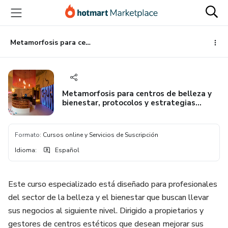
Ir
Ir
Ir
al
a
al
contenido
la
pie
principal
página
de
Metamorfosis para centros de belleza y bienestar, protocolos y estrategias avanzadas.
de
página
pago
Metamorfosis para centros de belleza y
bienestar, protocolos y estrategias
avanzadas.
Formato
:
Cursos online y Servicios de Suscripción
Idioma
:
Español
Este curso especializado está diseñado para profesionales
del sector de la belleza y el bienestar que buscan llevar
sus negocios al siguiente nivel. Dirigido a propietarios y
gestores de centros estéticos que desean mejorar sus