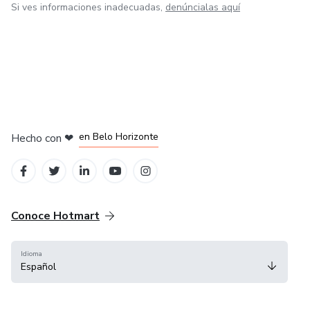
Si ves informaciones inadecuadas,
denúncialas aquí
en Ciudad de México
en Bogotá
en Amsterdam
en Madrid
en Belo Horizonte
Hecho con
❤
Conoce Hotmart
Idioma
Español