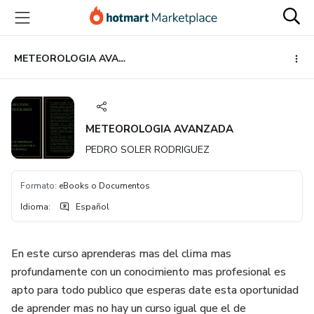
Ir
Ir
Ir
al
a
al
contenido
la
pie
principal
página
de
METEOROLOGIA AVANZADA
de
página
pago
METEOROLOGIA AVANZADA
PEDRO SOLER RODRIGUEZ
Formato
:
eBooks o Documentos
Idioma
:
Español
En este curso aprenderas mas del clima mas
profundamente con un conocimiento mas profesional es
apto para todo publico que esperas date esta oportunidad
de aprender mas no hay un curso igual que el de