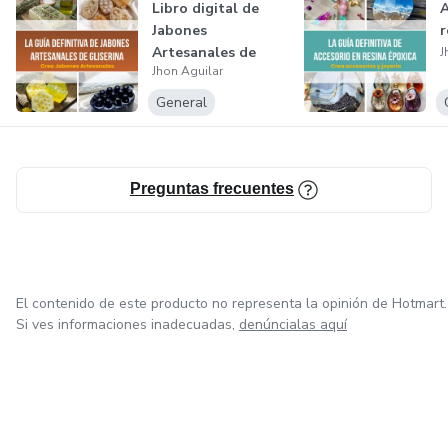
Todo organizado paso a paso para que el niño avance sin
Libro digital de
A
frustración y con entusiasmo.
Jabones
r
Artesanales de
J
Jhon Aguilar
Gliserina
General
Preguntas frecuentes
El contenido de este producto no representa la opinión de Hotmart.
Si ves informaciones inadecuadas,
denúncialas aquí