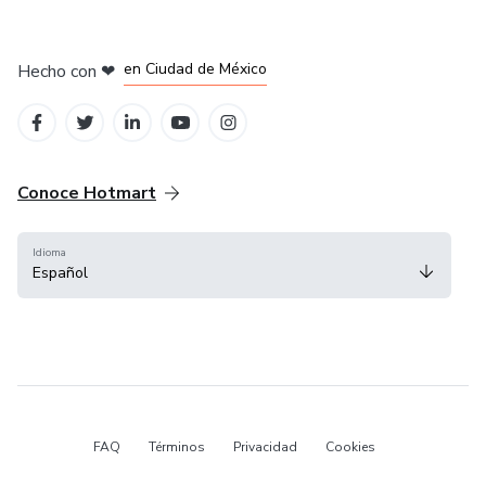
en Bogotá
en Amsterdam
en Madrid
en Ciudad de México
Hecho con
❤
en Belo Horizonte
Conoce Hotmart
Idioma
Español
FAQ
Términos
Privacidad
Cookies