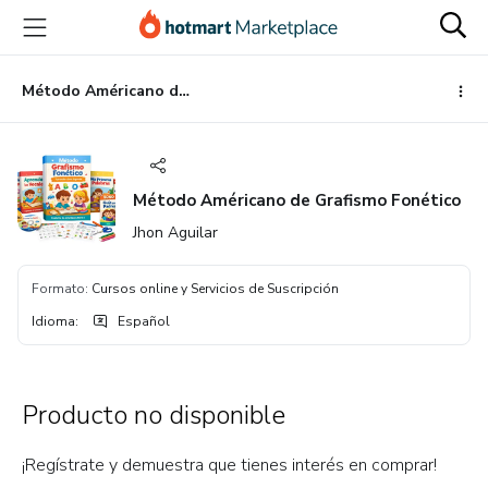
Ir
Ir
Ir
al
a
al
contenido
la
pie
principal
página
de
Método Américano de Grafismo Fonético
de
página
pago
Método Américano de Grafismo Fonético
Jhon Aguilar
Formato
:
Cursos online y Servicios de Suscripción
Idioma
:
Español
Producto no disponible
¡Regístrate y demuestra que tienes interés en comprar!