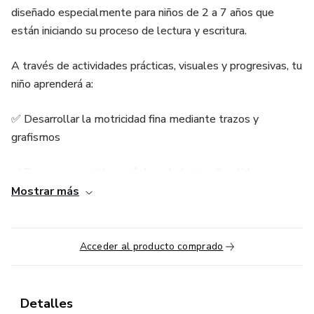
diseñado especialmente para niños de 2 a 7 años que
están iniciando su proceso de lectura y escritura.
A través de actividades prácticas, visuales y progresivas, tu
niño aprenderá a:
✅ Desarrollar la motricidad fina mediante trazos y
grafismos
✅ Reconocer sonidos y sílabas de forma divertida
Mostrar más
✅ Relacionar letras con imágenes y palabras
✅ Mejorar su coordinación mano–ojo
Acceder al producto comprado
✅ Escribir sus primeras letras y palabras
Detalles
✅ Fortalecer la pronunciación y la conciencia fonológica