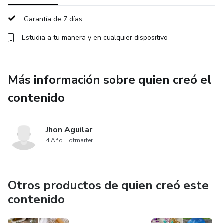
Garantía de 7 días
✅ Leer de manera gradual y natural
Estudia a tu manera y en cualquier dispositivo
✅ Ganar confianza en su aprendizaje
Este método combina:
Más información sobre quien creó el
contenido
ejercicios de trazos
práctica de vocales y consonantes
Jhon Aguilar
4 Año Hotmarter
sílabas
palabras simples
Otros productos de quien creó este
contenido
actividades lúdicas