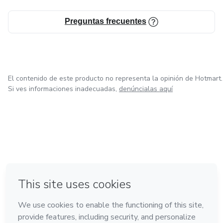
Preguntas frecuentes
El contenido de este producto no representa la opinión de Hotmart.
Si ves informaciones inadecuadas,
denúncialas aquí
en Ciudad de México
en Bogotá
en Amsterdam
en Madrid
en Belo Horizonte
Hecho con
❤