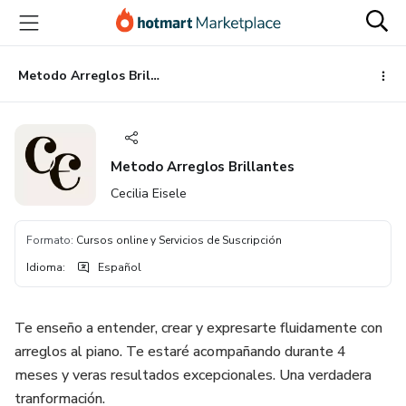
Ir
Ir
Ir
al
a
al
contenido
la
pie
principal
página
de
Metodo Arreglos Brillantes
de
página
pago
Metodo Arreglos Brillantes
Cecilia Eisele
Formato
:
Cursos online y Servicios de Suscripción
Idioma
:
Español
Te enseño a entender, crear y expresarte fluidamente con
arreglos al piano. Te estaré acompañando durante 4
meses y veras resultados excepcionales. Una verdadera
tranformación.