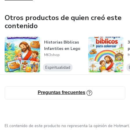
Personas que buscan empezar desde cero
Otros productos de quien creó este
Quienes desean un negocio simple y práctico
contenido
Amantes de lo artesanal y creativo
Historias Biblicas
3
Infantiles en Lego
p
💰 Resultado
MK3shop
M
Con el Método Artesana Próspera, tendrás todo lo
Espiritualidad
necesario para empezar hoy mismo, crear tus primeras
velas y dar el primer paso hacia una nueva fuente de
ingresos.
Preguntas frecuentes
El contenido de este producto no representa la opinión de Hotmart.