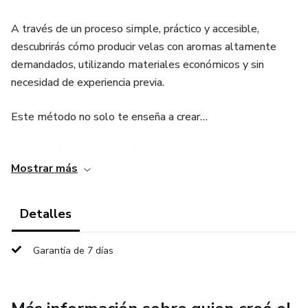
A través de un proceso simple, práctico y accesible,
descubrirás cómo producir velas con aromas altamente
demandados, utilizando materiales económicos y sin
necesidad de experiencia previa.
Este método no solo te enseña a crear…
👉 también te muestra cómo vender.
Mostrar más
Incluye recetas exclusivas de las velas más buscadas,
técnicas fáciles de aplicar y una estrategia clara para
Detalles
conseguir tus primeras ventas, empezando por personas
cercanas hasta llegar a clientes en toda tu ciudad e incluso
Garantía de 7 días
a nivel nacional.
Es ideal para quienes buscan una forma de generar ingresos