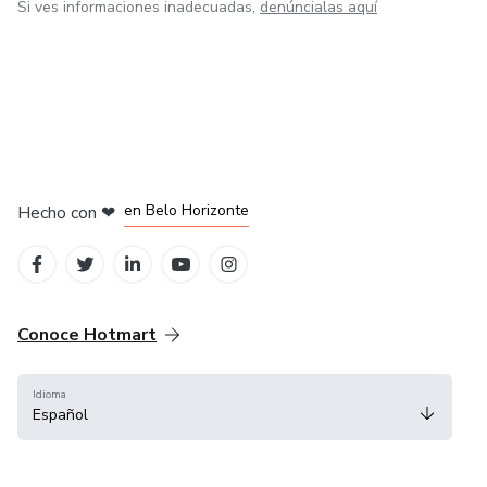
Si ves informaciones inadecuadas,
denúncialas aquí
en Ciudad de México
en Bogotá
en Amsterdam
en Madrid
en Belo Horizonte
Hecho con
❤
Conoce Hotmart
Idioma
Español