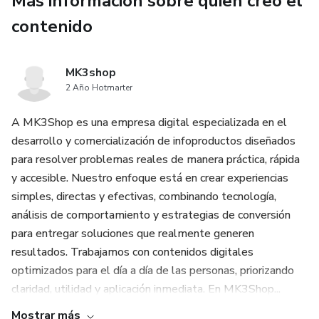
Más información sobre quien creó el
con algo creativo, relajante y totalmente posible de
realizar desde casa.
contenido
💡 ¿Qué vas a aprender?
MK3shop
2 Año Hotmarter
Cómo hacer velas aromáticas paso a paso
A MK3Shop es una empresa digital especializada en el
Las fragancias más vendidas y buscadas
desarrollo y comercialización de infoproductos diseñados
para resolver problemas reales de manera práctica, rápida
Técnicas simples para producir desde casa
y accesible. Nuestro enfoque está en crear experiencias
simples, directas y efectivas, combinando tecnología,
Cómo vender tus primeras velas sin experiencia
análisis de comportamiento y estrategias de conversión
Estrategias para crecer y llegar a más clientes
para entregar soluciones que realmente generen
resultados. Trabajamos con contenidos digitales
🎯 ¿Para quién es este método?
optimizados para el día a día de las personas, priorizando
claridad, utilidad y aplicación inmediata. En MK3Shop...
Mujeres que quieren ingresos extra
Mostrar más