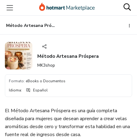
Ir
Ir
Ir
al
a
al
contenido
la
pie
principal
página
de
Método Artesana Próspera
de
página
pago
Método Artesana Próspera
MK3shop
Formato
:
eBooks o Documentos
Idioma
:
Español
El Método Artesana Próspera es una guía completa
diseñada para mujeres que desean aprender a crear velas
aromáticas desde cero y transformar esta habilidad en una
fuente real de ingresos desde casa.