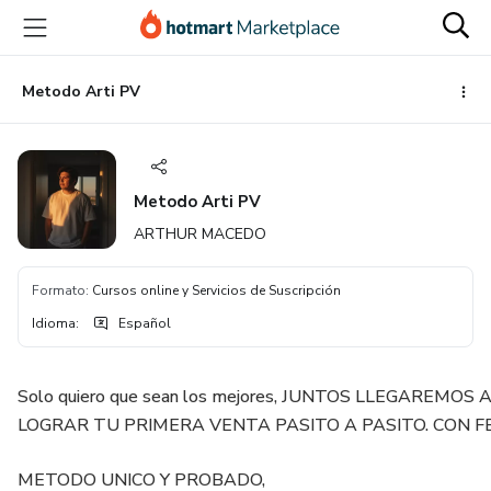
Ir
Ir
Ir
al
a
al
contenido
la
pie
principal
página
de
Metodo Arti PV
de
página
pago
Metodo Arti PV
ARTHUR MACEDO
Formato
:
Cursos online y Servicios de Suscripción
Idioma
:
Español
Solo quiero que sean los mejores, JUNTOS LLEGAREMOS 
LOGRAR TU PRIMERA VENTA PASITO A PASITO. CON FE!
METODO UNICO Y PROBADO,