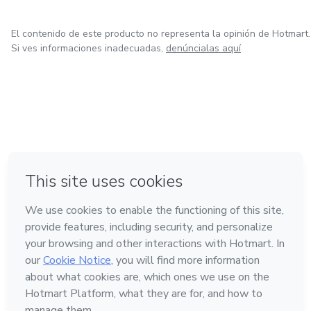
El contenido de este producto no representa la opinión de Hotmart.
Si ves informaciones inadecuadas,
denúncialas aquí
en Bogotá
en Amsterdam
en Madrid
en Ciudad de México
Hecho con
❤
en Belo Horizonte
Conoce Hotmart
Idioma
Español