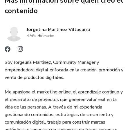
Más información sobre quien creó el
Y si también eres de las que quiere hacerlo, pero no sabe
contenido
cómo comenzar porque no tiene nada para vender, no
desesperes amiga! Este E-book viene YA LISTO PARA
Jorgelina Martinez Villasanti
VENDER, alguien más lo creó por tí. No tienes que
4 Año Hotmarter
romperte la cabeza pensando qué ofrecer, ni pierdes
tiempo.
Y como si fuera poco, este E-book no sólo te enseña a
Soy Jorgelina Martínez, Community Manager y
aplicar las estrategias a cualquier tipo de negocio digital,
emprendedora digital enfocada en la creación, promoción y
sino que además, viene con DERECHOS DE REVENTA
venta de productos digitales.
(MRR en inglés).
Me apasiona el marketing online, el aprendizaje continuo y
¿Qué significan los DERECHOS DE REVENTA (MRR)?
el desarrollo de proyectos que generen valor real en la
vida de las personas. A través de mi experiencia
Al momento de adquirir tu producto, ya ES TUYO ¡para que
gestionando contenidos, estrategias de crecimiento y
lo revendas infinidad de veces!
comunicación digital, trabajo para construir marcas
auténticas y conectar con audiencias de forma cercana y