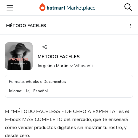
Ir
Ir
Ir
al
a
al
contenido
la
pie
principal
página
de
MÉTODO FACELES
de
página
pago
MÉTODO FACELES
Jorgelina Martinez Villasanti
Formato
:
eBooks o Documentos
Idioma
:
Español
El "MÉTODO FACELESS - DE CERO A EXPERTA" es el
E-book MÁS COMPLETO del mercado, que te enseñará
cómo vender productos digitales sin mostrar tu rostro, y
desde cero.