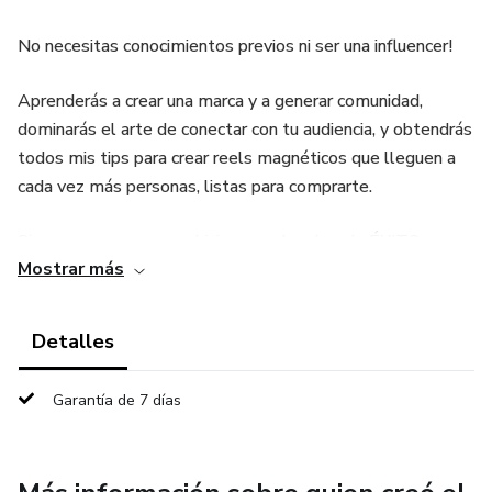
No necesitas conocimientos previos ni ser una influencer!
Aprenderás a crear una marca y a generar comunidad,
dominarás el arte de conectar con tu audiencia, y obtendrás
todos mis tips para crear reels magnéticos que lleguen a
cada vez más personas, listas para comprarte.
Si eres una persona ambiciosa con hambre de ÉXITO y con
Mostrar más
ganas de montar tu propio NEGOCIO DIGITAL, pero
también eres introvertida y tímida, esta OPORTUNIDAD
es PARA TÍ.
Detalles
Imagina vender sin mostrarte, sin esforzarte por estar
Garantía de 7 días
presentable ni obligarte a mostrar emociones que no
sientes. Esto es lo maravilloso del MÉTODO FACELESS,
¡y es que NADIE SABE QUE ERES TÚ!