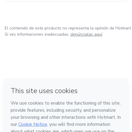
El contenido de este producto no representa la opinión de Hotmart.
Si ves informaciones inadecuadas,
denúncialas aquí
en Ciudad de México
en Bogotá
en Amsterdam
en Madrid
en Belo Horizonte
Hecho con
❤
Conoce Hotmart