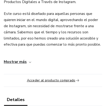
Productos Digitales a Través de Instagram.
Este curso está diseñado para aquellas personas que
quieren iniciar en el mundo digital, aprovechando el poder
de Instagram, sin necesidad de mostrarse frente a una
cámara. Sabemos que el tiempo y los recursos son
limitados, por eso hemos creado una solución accesible y
efectiva para que puedas comenzar lo más pronto posible.
¿Qué incluye el curso?
Mostrar más
Ebooks Paso a Paso: Materiales detallados que te guiarán
desde cero, explicándote cómo funciona este modelo de
negocio, cómo elegir productos digitales para promover y
Acceder al producto comprado
cómo utilizar Instagram como tu herramienta principal de
ventas.
Detalles
Ebooks Editables: Obtén versiones completamente