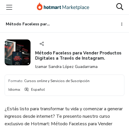
Ir
Ir
Ir
al
a
al
contenido
la
pie
principal
página
de
Método Faceless para Vender Productos Digitales a Través de Instagram.
de
página
pago
Método Faceless para Vender Productos
Digitales a Través de Instagram.
Izamar Sandra López Guadarrama
Formato
:
Cursos online y Servicios de Suscripción
Idioma
:
Español
¿Estás listo para transformar tu vida y comenzar a generar
ingresos desde internet? Te presento nuestro curso
exclusivo de Hotmart: Método Faceless para Vender