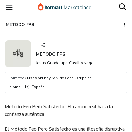
Ir
Ir
Ir
al
a
al
contenido
la
pie
principal
página
de
MÉTODO FPS
de
página
pago
MÉTODO FPS
Jesus Guadalupe Castillo vega
Formato
:
Cursos online y Servicios de Suscripción
Idioma
:
Español
Método Feo Pero Satisfecho: El camino real hacia la
confianza auténtica
El Método Feo Pero Satisfecho es una filosofía disruptiva