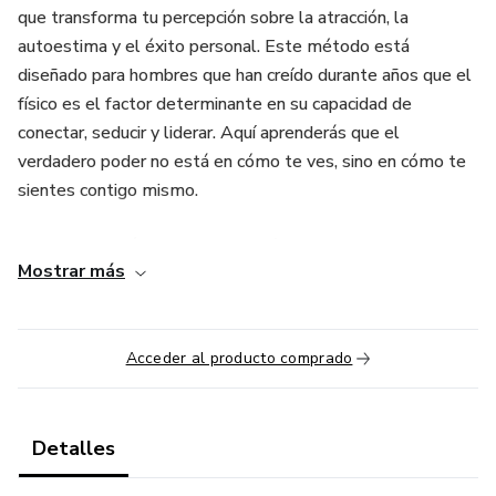
que transforma tu percepción sobre la atracción, la
autoestima y el éxito personal. Este método está
diseñado para hombres que han creído durante años que el
físico es el factor determinante en su capacidad de
conectar, seducir y liderar. Aquí aprenderás que el
verdadero poder no está en cómo te ves, sino en cómo te
sientes contigo mismo.
La base del método es clara: olvídate del perfeccionismo y
Mostrar más
enfócate en la autenticidad. La sociedad te bombardea con
estándares inalcanzables de belleza y éxito, pero el
verdadero magnetismo proviene de cómo actúas, cómo te
Acceder al producto comprado
comunicas y cómo te valoras. “Feo” no es un insulto, es una
forma irónica de liberarte del peso de la validación externa,
mientras que “Satisfecho” es el estado que alcanzas al
conocerte, aceptarte y convertirte en la mejor versión de ti
Detalles
mismo.