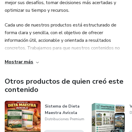
mejor sus desafíos, tomar decisiones más acertadas y
optimizar su tiempo y recursos.
Cada uno de nuestros productos está estructurado de
forma clara y sencilla, con el objetivo de ofrecer
información útil, accionable y orientada a resultados
concretos. Trabajamos para que nuestros contenidos no
solo informen, sino que también faciliten la
Mostrar más
implementación práctica, permitiendo a nuestros clientes
avanzar con mayor seguridad, eficiencia y confianza.
Otros productos de quien creó este
contenido
Sistema de Dieta
V
Maestra Avícola
D
Distribuciones Premium