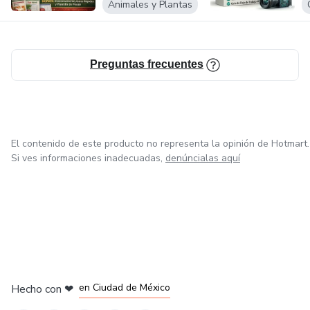
Animales y Plantas
Preguntas frecuentes
El contenido de este producto no representa la opinión de Hotmart.
Si ves informaciones inadecuadas,
denúncialas aquí
en Bogotá
en Amsterdam
en Madrid
en Ciudad de México
Hecho con
❤
en Belo Horizonte