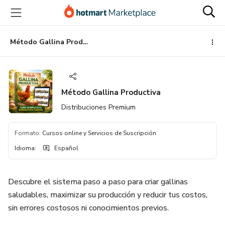
Ir
Ir
Ir
al
a
al
contenido
la
pie
principal
página
de
Método Gallina Productiva
de
página
pago
Método Gallina Productiva
Distribuciones Premium
Formato
:
Cursos online y Servicios de Suscripción
Idioma
:
Español
Descubre el sistema paso a paso para criar gallinas
saludables, maximizar su producción y reducir tus costos,
sin errores costosos ni conocimientos previos.