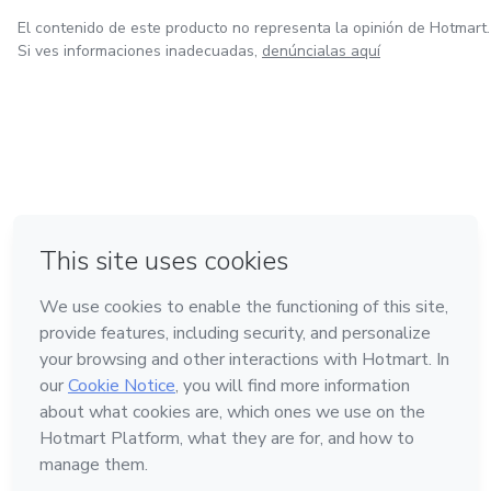
El contenido de este producto no representa la opinión de Hotmart.
Si ves informaciones inadecuadas,
denúncialas aquí
en Bogotá
en Amsterdam
en Madrid
en Ciudad de México
Hecho con
❤
en Belo Horizonte
Conoce Hotmart
Idioma
Español