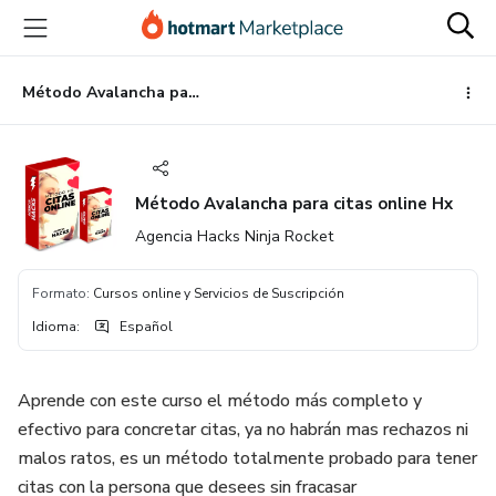
Ir
Ir
Ir
al
a
al
contenido
la
pie
principal
página
de
Método Avalancha para citas online Hx
de
página
pago
Método Avalancha para citas online Hx
Agencia Hacks Ninja Rocket
Formato
:
Cursos online y Servicios de Suscripción
Idioma
:
Español
Aprende con este curso el método más completo y
efectivo para concretar citas, ya no habrán mas rechazos ni
malos ratos, es un método totalmente probado para tener
citas con la persona que desees sin fracasar