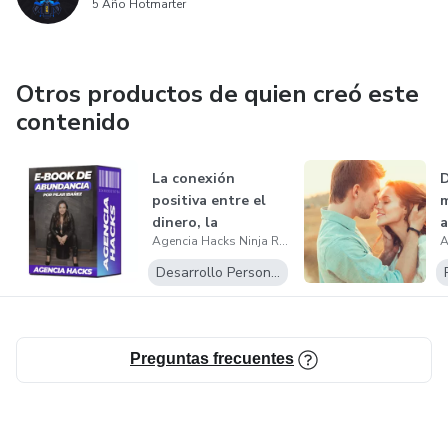
5 Año Hotmarter
Otros productos de quien creó este
contenido
La conexión
D
positiva entre el
m
dinero, la
a
Agencia Hacks Ninja Rocket
espiritualidad y la...
Desarrollo Personal
Preguntas frecuentes