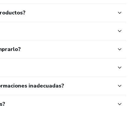
productos?
mprarlo?
ormaciones inadecuadas?
s?