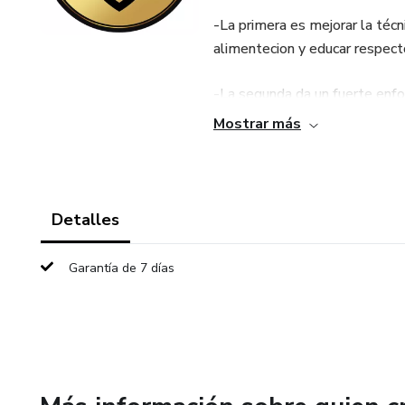
-La primera es mejorar la técn
alimentecion y educar respect
-La segunda da un fuerte enfoq
Mostrar más
-En la tercera etapa seguimos
de forma mas especifica.
Detalles
Garantía de 7 días