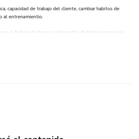
ica, capacidad de trabajo del cliente, cambiar habitos de
o al entrenamientio.
ue al trabajo de fuerza y pliometria de forma progresiva.
 trabajando la fuerza con un enfoque orientando al deporte