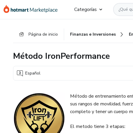
Ir
Ir
Ir
Categorías
al
a
al
contenido
la
pie
principal
página
de
Página de inicio
Finanzas e Inversiones
E
de
página
pago
Método IronPerformance
Español
Método de entrenamiento enf
sus rangos de movilidad, fuerz
completo y tener un cuerpo ma
El metodo tiene 3 etapas: