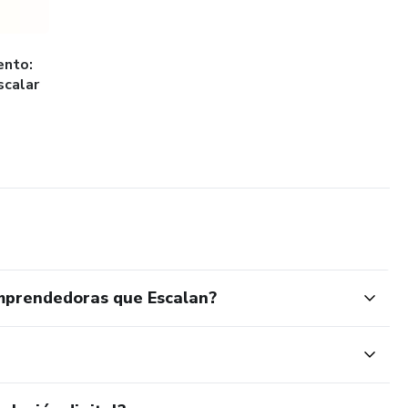
ento:
scalar
Emprendedoras que Escalan?