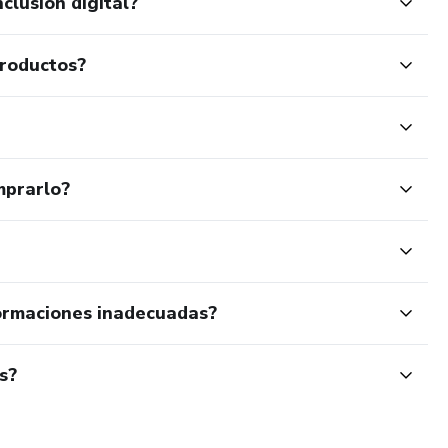
clusión digital?
productos?
mprarlo?
ormaciones inadecuadas?
s?