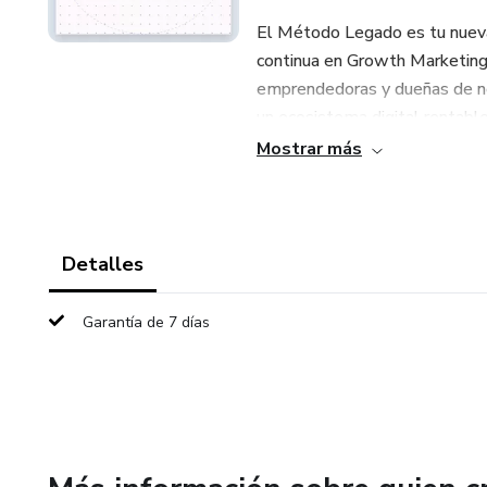
El Método Legado es tu nuev
continua en Growth Marketing
emprendedoras y dueñas de neg
un ecosistema digital rentable
Mostrar más
A diferencia de los cursos tra
la ejecución pura y la elimina
negocios (sistemas de atracci
el síndrome del impostor, relac
Detalles
¿Qué incluye tu acceso a la Sa
Garantía de 7 días
Core Curriculum: Las clases ba
de negocio, Marketing 6.0 y 
Masterclass Mensual en Vivo: 
irresistibles, sistemas de capt