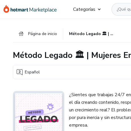
Ir
Ir
Ir
Categorías
al
a
al
contenido
la
pie
principal
página
de
Página de inicio
Método Legado 🏛️ | Mujeres Emprendedoras que Escalan
de
página
pago
Método Legado 🏛️ | Mujeres 
Español
¿Sientes que trabajas 24/7 en
el día creando contenido, res
un crecimiento real? El probl
por pura inercia y sin estruct
empresa.