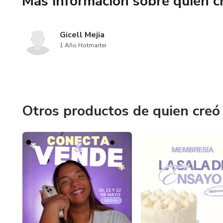
Más información sobre quien c
Hot Seats en Vivo: Auditorías
Gicell Mejia
El "Atajo" Mensual: Plantilla
1 Año Hotmarter
para implementar) para ahorra
Comunidad VIP: Un foro de muj
estructurado es la única regla.
Otros productos de quien creó
Es hora de dejar de perseguir 
construye la arquitectura exacta
mental.