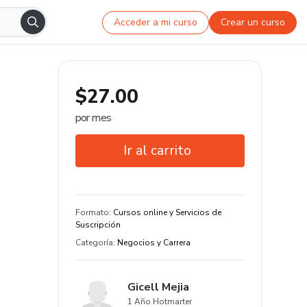
Acceder a mi curso
Crear un curso
$27.00
por mes
Ir al carrito
Garantía de 7 días
Formato
:
Cursos online y Servicios de
Suscripción
Categoría
:
Negocios y Carrera
Gicell Mejia
1 Año Hotmarter