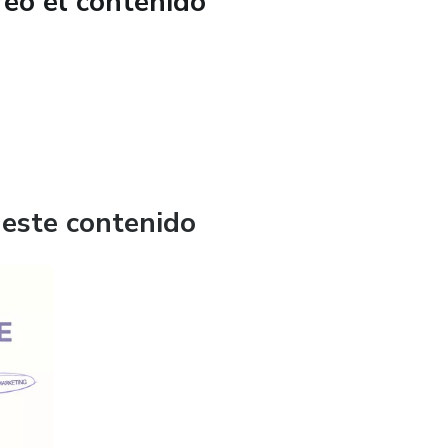
reó el contenido
 estratégicas a negocios de la comunidad en tiempo real.
s de Notion, guiones de ventas y PDFs descargables (Listos
rte cientos de horas.
eres ambiciosas enfocadas en escalar, donde el crecimiento
 este contenido
likes y tendencias vacías. Entra al Método Legado y
 para escalar tu facturación sin sacrificar tu vida ni tu paz